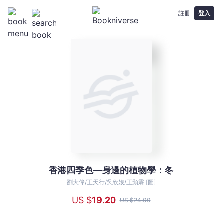
註冊
登入
香港四季色—身邊的植物學：冬
香
港
劉大偉/王天行/吳欣娘/王顥霖 [圖]
四
US $
19
.20
US $
24
.00
季
色