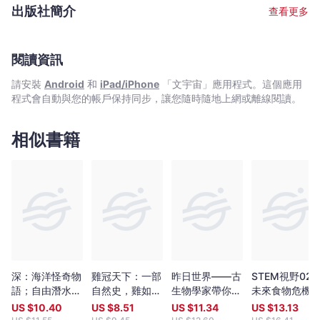
王
代的香港中文大學生物系，在STEAM教育工作有豐富經驗，曾參與
和橙等色系之外，還收錄7個具顯著葉色的品種，包括黃和紅等色
出版社簡介
查看更多
建立香港植物及植被數據庫。十多年來製作或參與多個大型科普教
顥
系，全冊共載24種。-----------------------《香港四季色—身邊的
育平台和教育計劃，希望透過科普教育將植物的科學知識傳遞給市
植物學》是一套既親民又資料豐富的科普書。本書記錄社區的100
霖
民大眾，是胡秀英植物標本館「植物學STEAM教育計劃」的成員。
種植物，亦是中文大學校園的常見品種，呈現了我們校園四季景色
[圖]
吳欣娘／作者 香港中文大學生命科學學院胡秀英植物標本館教研助
閱讀資訊
之美，也是中文大學60年來建設美好校園、教學環境和服務社會的
-
理 畢業於香港科技大學。從小已對動植物感到好奇，愛在公園、山
象徵。—— 黃錦波教授 香港中文大學生命科學學院院長有別於近年
請安裝
Android
和
iPad/iPhone
「文宇宙」應用程式。這個應用
文
頭野嶺四處走動，喜愛繪畫和攝影以記下自然中的美。在館內參與
介紹植物的書籍，本書以季節顏色主題劃分為四冊，讓讀者可以從
程式會自動與您的帳戶保持同步，讓您隨時隨地上網或離線閱讀。
關於植物的教研工作，「一沙一世界，一花一天堂」，希望透過本
宇
欣賞大自然色彩的角度去認識身邊的植物。書中齊備細緻的葉、
書令大眾及植物愛好者更認識和欣賞一直陪伴在我們身邊的一草一
花、果等特徵資訊及悅目的相片，配合使用二維碼傳達品種的立體
宙
木。 王顥霖／3D模型繪圖師 香港中文大學生命科學學院胡秀英植
圖像及虛擬生長環境記錄，別具創意地帶領讀者猶如親歷其境般去
相似書籍
｜
物標本館科研統籌員 香港大學環境管理碩士，日常工作涉及野外植
接觸植物。種種元素均讓學習及欣賞植物的趣味大增。—— 劉啟文
Bookniverse
物觀察和記錄、植物標本採集、植物辨識和鑒定等。研究範疇包括
博士 《香港中草藥大全》主編
以3D技術記錄植物果實和種子的外形結構特徵，並建立虛擬3D果實
種子資料庫。曾參與籌備的科研教育活動，包括VR植物研習徑、中
小學植物學習課程等。
深：海洋怪奇物
雞冠天下：一部
昨日世界——古
STEM視野02
語；自由潛水
自然史，雞如何
生物學家帶你逆
未來食物危機
人、叛逆科學家
壯闊世界，和人
行遊獵五億年前
US $
10.40
US $
8.51
US $
11.34
US $
13.13
與我們的海洋手
類共創文明
的世界，16個滅