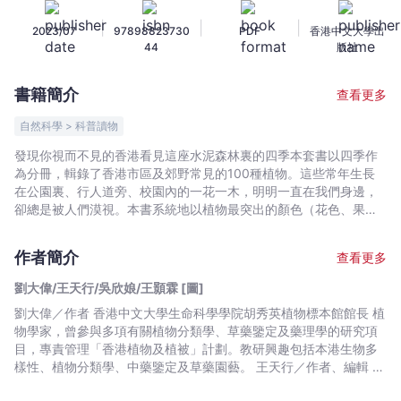
—
|
|
|
2023/07
97898823730
PDF
香港中文大學出
身
44
版社
邊
的
書籍簡介
查看更多
植
物
自然科學 > 科普讀物
學：
發現你視而不見的香港看見這座水泥森林裏的四季本套書以四季作
冬
為分冊，輯錄了香港市區及郊野常見的100種植物。這些常年生長
-
在公園裏、行人道旁、校園內的一花一木，明明一直在我們身邊，
劉
卻總是被人們漠視。本書系統地以植物最突出的顏色（花色、果
色、葉色）作為索引，即使不清楚品種的名稱，根據顏色便可輕鬆
大
尋得其資訊。書中有超過1600張不同角度與焦距的實物照片，可結
偉/
作者簡介
查看更多
合胡秀英植物標本館製作的3D植物模型記錄，以及可觀察植物真實
王
生長狀態的360度VR環境記錄，用嶄新的角度、數碼互動媒體去認
劉大偉/王天行/吳欣娘/王顥霖 [圖]
天
識我們身邊的植物。本書基於嚴謹的植物學分類研究，化繁為簡地
劉大偉／作者 香港中文大學生命科學學院胡秀英植物標本館館長 植
行/
介紹了香港常見植物的知識，是植物學的入門著作。用心去了解這
物學家，曾參與多項有關植物分類學、草藥鑒定及藥理學的研究項
些朝夕與我們生活在同一片土地上的植物，從陌生到親近，便會發
吳
目，專責管理「香港植物及植被」計劃。教研興趣包括本港生物多
現這座水泥森林裏有許許多多值得我們守護的生命。冬季冬季是植
欣
樣性、植物分類學、中藥鑒定及草藥園藝。 王天行／作者、編輯 香
物葉色轉化最明顯的季節，因此本冊除了冬季開花的8個品種，花色
娘/
港中文大學生命科學學院胡秀英植物標本館教育經理 畢業於千禧年
包括白、綠、黃、紅和紫等色系；9個結果的品種，果色包括黃、紅