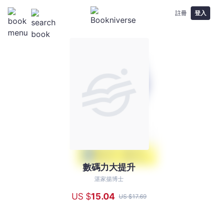
註冊
登入
數碼力大提升
數
碼
湛家揚博士
力
US $
15
.04
US $
17
.69
大
提