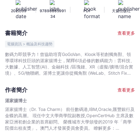
升
|
|
|
2020/09
97898885991
PDF
天窗出版社
-
34
湛
家
書籍簡介
查看更多
揚
博
電腦資訊 > 概論及科技趨勢
士
數碼力即競爭力！曾協助培育GoGoVan、Klook等初創獨角獸、領
-
導環球科技巨頭的湛家揚博士，闡釋6項必修的數碼能力：雲科技、
文
大數據、人工智慧(AI)、金融科技 /區塊鏈、XR（虛擬/擴增/混合實
宇
境）、5G/物聯網。湛博士更讓你從獨角獸 (WeLab、Stitch Fix
等）及傳統企業（IKEA、Walmart 等）學師，明白創新點子如何落
宙
實，亦提出企管新思維，如飛輪效應、平臺策略，以及「數碼牽引
｜
作者簡介
查看更多
力」運用之法。
Bookniverse
湛家揚博士
湛家揚博士（Dr. Toa Charm） 前任數碼港,IBM,Oracle,匯豐銀行及
金蝶的高層。 現任中文大學商學院副教授,OpenCertHub 主席及數
家亞洲初創企業的首席顧問。 榮獲城市大學頒發的2019 年「商學
院傑出校友獎」。澳門人才發展委員會委員。 瞭解更多：
http://www.toacharm.com/book/數碼力大提升