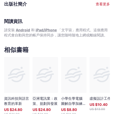
出版社簡介
查看更多
閱讀資訊
請安裝
Android
和
iPad/iPhone
「文宇宙」應用程式。這個應用
程式會自動與您的帳戶保持同步，讓您隨時隨地上網或離線閱讀。
相似書籍
資訊科技與語言
亞洲電訊業：政
小學生學電腦
虛擬設計工作
教育的革新
策、規劃與發展
圖解自學加練習
US $
10.40
(初小階段)
US $
13.00
US $
24.80
US $
24.80
US $
8.80