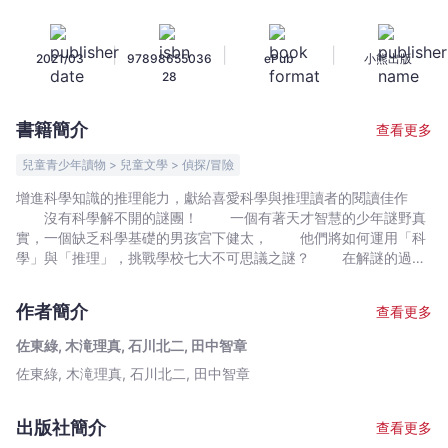
野
真
|
|
|
2021/03
97898655036
ePub
小熊出版
實
28
01：
科
書籍簡介
查看更多
學
偵
兒童青少年讀物 > 兒童文學 > 偵探/冒險
探
增進科學知識的推理能力，獻給喜愛科學與推理讀者的閱讀佳作
vs.
沒有科學解不開的謎團！ 一個有著天才智慧的少年謎野真
學
實，一個缺乏科學基礎的男孩宮下健太， 他們將如何運用「科
校
學」與「推理」，挑戰學校七大不可思議之謎？ 在解謎的過程
中，跟著主角運用科學原理進行推理， 找出隱藏在神祕事件背
的
後的真相， 學會各種科學知識，增進邏輯思維的能力。 ★
七
作者簡介
查看更多
故事各章節分為「事件篇」與「解謎篇」。請與主角們一起解謎，
大
揭開事件真相。所有提示都在書中的文字和插圖裡。 早晨的教
佐東綠, 木滝理真, 石川北二, 田中智章
不
室裡，班導大前老師領著一名戴著銀框眼鏡，有張俊美長相的男孩
佐東綠, 木滝理真, 石川北二, 田中智章
可
走進教室。男孩宛如圖畫書中才會出現的魔法師，披著奇怪的黑斗
篷，他叫「謎野真實」，從傳說中唯有IQ180以上,通過特殊選拔者
思
才有資格入學的「福爾摩斯學園」轉學到花森小學。謎樣般的他，
議
出版社簡介
查看更多
在同班同學宮下健太的無意帶領下，陰錯陽差的捲入學校七大不可