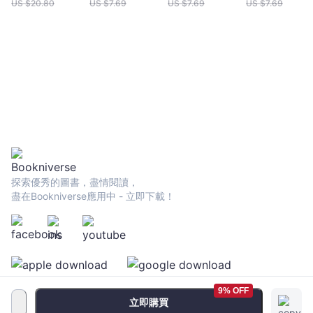
【科學詭計檔案之原理6：神奇的殘像】 學校的七大不可思議
US $
20.80
US $
7.69
US $
7.69
US $
7.69
宙
7：最後的謎團 沒有人曉得「學校的七大不可思議」的第七個
｜
謎團是什麼，據傳只有把前六個謎團解開的人，才會得知第七個謎
Bookniverse
團。 【科學詭計檔案之原理7：布羅肯的幽靈】 傳聞之中
必然隱藏著演變成傳聞的真相！ 校園裡流傳已久的謎團，即將
一一浮現…… 而藏在謎團深處，似乎還有一個關於「謎野真
實」的祕密…… 登場人物 謎野真實 來自精英偵探培訓
學校「福爾摩斯學園」的轉學生，就讀六年二班。IQ200，擁有清
晰的頭腦與廣泛的科學知識，抱持著「沒有科學解不開的謎團」的
信念。 宮下健太 就讀六年二班，成績與運動表現平平，人
稱「中庸先生」。膽子雖然小，卻很熱愛懸疑與神祕的事物。
青井美希 就讀六年一班，擔任花森小學新聞社社長，主張「挖
掘新聞就是我的使命」，對於採訪能力與拍攝技術相當有自信，正
探索優秀的圖書，盡情閱讀，
在追蹤「學校七大不可思議」的相關消息。 杉田一 六年二
盡在Bookniverse應用中 - 立即下載！
班的班長，綽號「認真杉」，無論何時何地都很認真嚴謹。 大
前老師 六年二班的導師，也是自然科學社團的顧問，積極勸說
每一個人都來加入社團。 濱田老師 六年級的學年主任，綽
號「濱老」，嗓門很大，長相也很嚇人。 林村校長 熱愛花
卉,個性溫柔，但似乎和某個奇妙的傳聞有關。 ★2021年暑
假，「科學偵探謎野真實」系列全面攻占推理界！ 01：科學偵
探vs.學校的七大不可思議 02：科學偵探vs.受詛咒的校外旅行
9% OFF
03：科學偵探vs.魔界都市傳說 04：科學偵探vs.黑暗福爾
立即購買
摩斯學園 05：科學偵探vs.消失的島嶼 06：科學偵探vs.