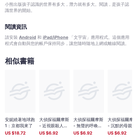
-
思議之中，他能否解開其中的謎團？ 學校的七大不可思議1：
小熊出版孩子認識的世界有多大，潛力就有多大。閱讀，是孩子認
佐
走動的人體模型 平常擺放在教具室裡的人體模型，傍晚時分出
識世界的開始。
東
現在沒有人的自然教室。前一秒，人體模型還站在教室的前方，下
一秒，人體模型竟快速的移動到教室後方…… 【科學詭計檔案
綠,
閱讀資訊
之原理1：倒映在鏡子上的世界】 學校的七大不可思議2：微笑
木
的貝多芬 相傳只要有學生在春天的夜晚於音樂教室裡彈奏鋼
滝
請安裝
Android
和
iPad/iPhone
「文宇宙」應用程式。這個應用
琴，掛在牆上的貝多芬肖像就會露出可怕的微笑，彷彿在嘲笑著學
程式會自動與您的帳戶保持同步，讓您隨時隨地上網或離線閱讀。
理
生的演奏。 【科學詭計檔案之原理2：月亮盈缺的祕密】
真,
學校的七大不可思議3：迷你大叔 學生鞋櫃的室內鞋裡,打掃校
園時的掃帚上……出現了一個大約八公分高，拳頭大小的迷你大叔！
石
相似書籍
據說看過迷你大叔的人，若不是幸運，就是即將遭受詛咒。
川
【科學詭計檔案之原理3：搞怪照片的拍攝方式】 學校的七大
北
不可思議4：打不開的房間 位於東校舍三樓老師們的舊值班
二,
室，據說十年前曾有老師被反鎖在裡頭而發生意外，從此以後那間
田
「打不開的房間」就沒有人敢再使用。 【科學詭計檔案之原理
4：空氣驚人的威力】 學校的七大不可思議5：被詛咒的第十三
中
級樓梯 沿著舊校舍二樓的那座樓梯往上走，原本十二級的樓梯
智
會增加一級，變成十三級；而看到第十三級階梯的人，將會在十三
章
天內遭遇重大災難。 【科學詭計檔案之原理5：利用指紋進行
-
搜查】 學校的七大不可思議6：廁所裡沾滿鮮血的手 這是
安妮繞著地球跑
大偵探福爾摩斯
大偵探福爾摩斯
大偵探福爾摩
文
發生在西校舍三樓女廁的靈異現象。據說在十三點十三分，使用三
1：京都我來了
- 近視眼殺人兇
- 無聲的呼喚
- 沉默的母親 3
間相連且最裡面的那間，馬桶裡就會伸出一隻沾滿鮮血的手！
宇
手 15
30
US $
18.72
US $
6.92
US $
6.92
US $
6.92