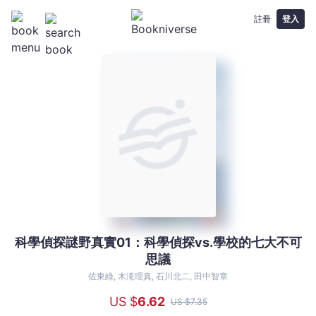
註冊
登入
科學偵探謎野真實01：科學偵探vs.學校的七大不可
科
思議
學
偵
佐東綠, 木滝理真, 石川北二, 田中智章
探
US $
6
.62
US $
7
.35
謎