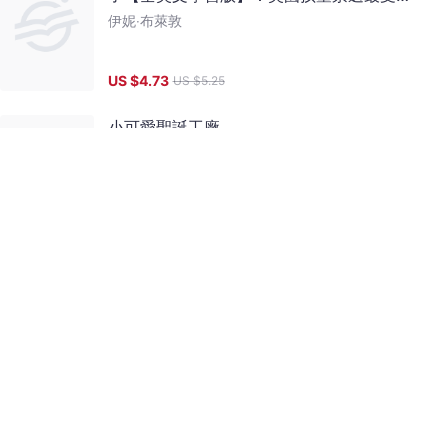
迎兒童文學作家代表作(中小學生150+英文
伊妮‧布萊敦
單字)-許願椅系列3（完結篇）
US $
4.73
US $
5.25
小可愛聖誕工廠
王家珍
US $
6.05
US $
6.72
阿凡提笑笑笑故事 4
林德崇【繪】
US $
3.20
US $
4
阿凡提笑笑笑故事 8