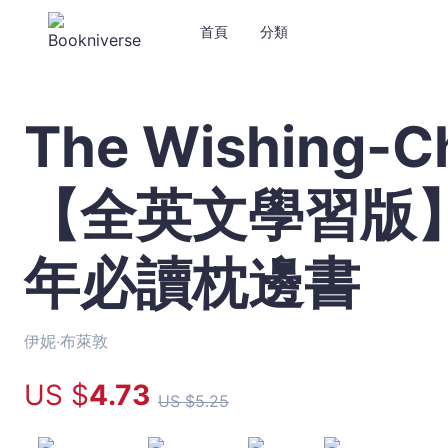
首頁
分類
The Wishing-
The
Wishing-
Chair
【全英文學習版
許
願
椅
年必讀枕邊書
1【全
英
文
學
伊妮‧布萊敦
習
US $
4
.73
版】：
US $
5
.25
英
文