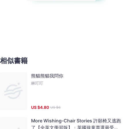
相似書籍
熊貓熊貓我問你
林玎玎
US $
4.80
US $
6
More Wishing-Chair Stories 許願椅又逃跑
了【全英文學習版】：英國孩童票選最受歡