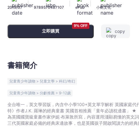
|
|
|
世
2019/07
9789570487107
ePub
小樹文化
界
童
年
9% OFF
立即購買
copy
必
讀
枕
邊
書
書籍簡介
-
伊
兒童青少年讀物 > 兒童文學 > 科幻/奇幻
妮‧
布
兒童青少年讀物 > 分齡推薦 > 9-12歲
萊
全台唯一，英文學習版，內含中小學100+英文單字解析 英國家庭代代相傳的經典魔法故事 英國國寶級童書作家,影響《哈利波
敦
特》作者J.K. 羅琳的經典童書 英國首相推薦「童年必讀枕邊書」 ★【用經典英文故事，開啟孩子的英文閱讀力】 《許願椅》系列
-
為英國國寶級童書作家伊妮‧布萊敦所寫，內容運用淺顯易懂的英文
文
三代英國家庭必備的經典床邊故事，也是英國孩子開啟閱讀力的經典故事。 ★【中小學生必備100+英文單字解析】 
學生必備100+英文單字解析，讓孩子可以在閱讀英文故事的同時，
宇
整,輕鬆。 ★【華德福教育給小學生的推薦書單】 華德福學校推薦──讓孩子在奇幻的故事中，讓想像力飛翔。 ★【英國家長最愛
宙