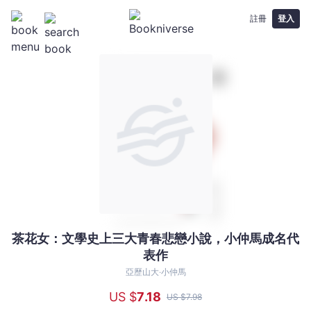
註冊
登入
茶花女：文學史上三大青春悲戀小說，小仲馬成名代
茶
表作
花
女：
亞歷山大‧小仲馬
文
US $
7
.18
US $
7
.98
學