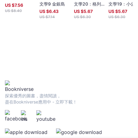
左拉（《婦女樂園》作者，十九世紀法國自然主義代表作家》） 本
文學9 金銀島
文學20：格列
文學19：小公
US $
7.56
書特色 1.強烈的自傳色彩：小仲馬將愛情回憶獻上文學祭壇，以
佛遊記（全新彩
US $
8.40
US $
6.43
US $
5.67
US $
5.67
歷歷在目的寫作筆法，譜寫出舊日時光的甜美與哀痛。 2.感人
頁增量版）
US $
7.14
US $
6.30
US $
6.30
的情感書寫：鋪陳男女關係裡的迂迴錯落，劇情環環相扣，最終醞
釀為真心成全的愛情真諦。 3.堅定的文學地位：既有浪漫主義
的感性關懷，亦有寫實主義的具體呈現，擁有文學思潮轉向的重要
代表性。 4.不朽的傳世影響：與莎士比亞《羅密歐與茱麗葉》,
歌德《少年維特的煩惱》並列為三大愛情悲劇，多次改編為電影,歌
劇，亦為電影《紅磨坊》靈感來源。
探索優秀的圖書，盡情閱讀，
盡在Bookniverse應用中 - 立即下載！