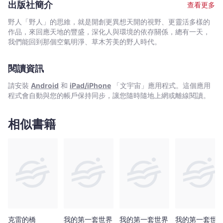
-
出版社簡介
查看更多
境，奮力抵抗著外界的流言蜚語，只為守護兩人的愛情。然而阿爾
亞
芒父親的意外來訪，迫使她面臨到現實的殘酷無情。為了阿爾芒的
野人「野人」的思維，就是開創更異想天開的視野、更靈活多樣的
歷
前途,為了另一位純潔女孩的幸福，她決心作出此生最偉大的舉
作品，來回應天地的豐盛，深化人與環境的依存關係，總有一天，
山
動……。 《茶花女》是小仲馬僅23歲便寫就的作品，一出版即
我們能回到那個空氣明淨、草木芳美的野人時代。
大‧
獲得當時文壇的熱烈迴響。他以哀婉動人的故事情節,緊湊明快的敘
小
事張力，緬懷自己年少時逝去的愛情。書中以寫實主義的筆法，描
閱讀資訊
繪出十九世紀法國上流社會的絢麗，卻也飽含浪漫主義的細膩關
仲
懷，具有文學思潮轉向的重要代表性。西元1875年，小仲馬高票當
馬
請安裝
Android
和
iPad/iPhone
「文宇宙」應用程式。這個應用
選「法蘭西學院」院士，登上法國文壇的頂點，《茶花女》亦成為
-
程式會自動與您的帳戶保持同步，讓您隨時隨地上網或離線閱讀。
世界永垂不朽的傳奇之作。 ★茶花女文學沙龍特輯： ．小仲馬文學
文
祭壇上的聖女──瑪麗．杜普萊希 ．法國文壇最耀眼的雙子星──大
宇
小仲馬父子 ．流芳至今的茶花女現象 ．巴黎茶花女在新文化中國
相似書籍
根據法國伽利瑪出版社一九七四年版本翻譯而成 一窺19世紀巴黎交
宙
際花的美麗與哀愁 得獎與推薦記錄 亨利．詹姆斯（《豪門幽魂》作
｜
者,十九世紀美國小說家） 左拉（《婦女樂園》作者,十九世紀法國
Bookniverse
自然主義代表作家》） 托爾斯泰（《戰爭與和平》,《安娜卡列妮
娜》，十九世紀俄國文豪） 小仲馬先生不屬於任何流派，不信奉任
何宗教……他不只有看見現在，而且還看見未來。－─托爾斯泰
（《戰爭與和平》,《安娜卡列妮娜》，十九世紀俄國文豪） 世上最
偉大的愛情故事之一。─－亨利．詹姆斯（《豪門幽魂》作者，十九
世紀美國小說家） 小仲馬先生為我們展現的不只是日常生活的一
隅，而是富有哲理意味的狂歡節……唯有《茶花女》永垂不朽。－─
克雷的橋
我的第一套世界
我的第一套世界
我的第一套世