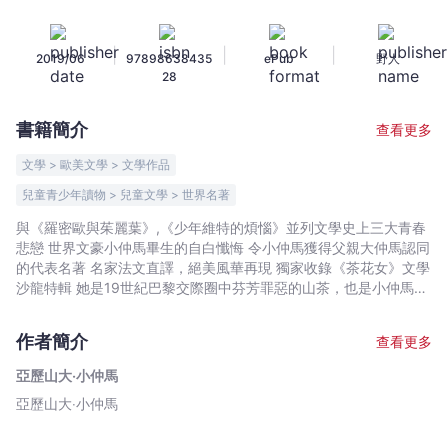
史
上
|
|
|
2019/06
97898638435
ePub
野人
三
28
大
青
書籍簡介
查看更多
春
悲
文學 > 歐美文學 > 文學作品
戀
兒童青少年讀物 > 兒童文學 > 世界名著
小
與《羅密歐與茱麗葉》,《少年維特的煩惱》並列文學史上三大青春
說，
悲戀 世界文豪小仲馬畢生的自白懺悔 令小仲馬獲得父親大仲馬認同
小
的代表名著 名家法文直譯，絕美風華再現 獨家收錄《茶花女》文學
仲
沙龍特輯 她是19世紀巴黎交際圈中芬芳罪惡的山茶，也是小仲馬畢
馬
生成就祭壇上的聖女…… 一個月裡的二十五天，她佩戴著白茶
成
花，其餘的五天，則戴著紅茶花。她的身上總是帶有迷人的花香，
作者簡介
查看更多
人們都喚她為「茶花女」；全巴黎的人們都知道她的芳名，只因她
名
是個出入上流社會的交際花。 家境貧苦的瑪格麗特，不得已從
代
亞歷山大‧小仲馬
鄉間到都市謀生，憑藉著她的天生麗質，搖身一變成為巴黎貴族爭
表
亞歷山大‧小仲馬
相討好的交際花。可是在那浮靡的亮麗背後，蘊藏了一個女孩渴求
作
心靈伴侶的簡單願望。但當她邂逅了富家公子阿爾芒之後，一切有
了轉變的契機。為了正式揮別過去的自己，瑪格麗特陷入了經濟困