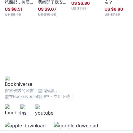
總統,甘地,羅丹,冰心等人皆深受紀伯倫影響。 ２. 出版市場唯一
卡
第四部，美國當
我離開了我安靜
友？
US $
6.80
的中英雙語對頁編排 本書在編輯上，仔細調整過中英文的段落
代文學經典《遺
的房子
US $
7.56
里‧
US $
8.51
US $
9.07
US $
6.80
編排，幫助讀者在閱讀時能更快地對照兩種語言，並享受紀伯倫優
愛基列》續作
US $
9.45
US $
10.08
US $
7.56
紀
美的原文書寫，也可作為青少年的語文學習文本。 ３. 適合人
伯
生各階段閱讀的不朽智慧之作 紀伯倫的影響源遠流長，《先
倫
知》至今仍是西方世界的流行歌詞,政治演說,婚禮,葬禮時常引用的
文本，歷久不衰的智慧適合於人生各階段一再閱讀回味。 各界推薦
-
李偉文 牙醫師,作家,環保志工 呂秋遠 律師,《孩子，我
文
聽你說》作者 林沂萱 獵頭的日常Lynn（職涯教練） 凌
宇
性傑 作家 陳又津 小說家 陳慧翎 導演（公視獨立影集
宙
《你的孩子不是你的孩子》導演） ‧紀伯倫的作品像一個飽經滄
｜
桑的老人，講述為人處世的哲理，於平靜中流露出淡淡的悲涼。
——中國作家冰心 ‧紀伯倫是最早從東方揚起的風暴，他橫掃西
Bookniverse
方，為西海岸帶來了鮮花。——美國總統羅斯福 ‧世界將從這位
黎巴嫩天才身上看到很多東西，他是20世紀的威廉．布萊克。——
探索優秀的圖書，盡情閱讀，
法國雕塑大師羅丹 ‧如果某個男人或女人讀了這本書，無法安靜
盡在Bookniverse應用中 - 立即下載！
地接受這位偉人的哲學，心中無法歡唱著來自內心深處的樂章，那
麼這個男人或女人，就生命和真理而言，他們確實已經死亡。——
《芝加哥郵報》 ‧真理就在這裡，以黎巴嫩式的美,音樂和理念
所表達出來的真理。這是一本小聖經，讓那些準備接受真理的人去
閱讀，去迷戀。——《芝加哥晚報》 ‧《先知》具有東方蘇菲精
神，闡述了許多高尚且富有哲理的教誨，文筆輕柔優美，如潺潺流
水，有迷人的音樂感。——黎巴嫩著名文學史家漢納．法胡里