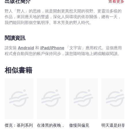
放
出版社簡介
查看更多
文詩為形式， 悠然道出他對愛,婚姻,工作,死亡,自由……等人生
愛
大哉問的徹悟與洞見。 他用簡潔的文字和躍動的想像， 乘
野人「野人」的思維，就是開創更異想天開的視野、更靈活多樣的
與
載了最深邃的人生哲理， 話語中不只充滿真知灼見， 更滿
作品，來回應天地的豐盛，深化人與環境的依存關係，總有一天，
哲
懷對生活和命運的理解,豁達和慈悲。 關於【孩子】，人們常視
我們能回到那個空氣明淨、草木芳美的野人時代。
小孩為自身意志的延續…… 他說── 你的孩子不是你的，
思
他們是「生命」的子女，是生命自身的渴望。 他們雖然和
之
閱讀資訊
你在一起，卻不屬於你。 你可以給他們愛，但別把你的思想也
美
給他們，因為他們有自己的思想。 你可以勉強自己變得像他
請安裝
Android
和
iPad/iPhone
「文宇宙」應用程式。這個應用
的
們，但不要想讓他們變得像你。 你的房子可以供他們安身，但
程式會自動與您的帳戶保持同步，讓您隨時隨地上網或離線閱讀。
不
無法讓他們的靈魂安住， 因為他們的靈魂住在明日之屋，那裡
你去不了，哪怕是在夢中。 關於【婚姻】，人們時常感到婚姻
朽
生活令人窒息…… 他說── 請在你們相依的世界中保留些許
相似書籍
散
空間，讓天堂的微風在你們之間舞動。 彼此相愛，但不要讓愛
文
成為枷鎖， 讓愛像是你倆靈魂海岸之間流動的海洋。 關於
詩
【死亡】，人們在顫抖之中，仍渴望探尋永恆的平靜…… 他說
集
── 死亡不就是赤身露體站在風中，在陽光下融化嗎？ 停
止呼吸又是什麼？ 不就是讓呼吸從永不止歇的潮汐中得到解
【中
脫，使它能夠昇華，擴展， 且毫無窒礙地尋求神嗎？ 對於
英
所有曾經在生命中無可奈何的時刻感到挫敗失望,曾經在無數揪心的
對
人生抉擇之間迷途的人來說，《先知》如潺潺細水般柔軟的文字，
照】
就是紀伯倫不離不棄地給予後世的陪伴和依靠。 本書特色 １.
-
影響中外各界名家的曠世經典之作 披頭四,甘迺迪總統,羅斯福
傑克：基列系列
在漆黑的夜晚，
傲慢與偏見
明天還是好朋