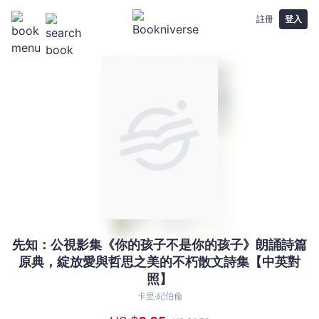
註冊
登入
先知：公視影集《你的孩子不是你的孩子》朗誦詩篇
先
原典，綻放愛與哲思之美的不朽散文詩集【中英對
知：
照】
公
視
卡里‧紀伯倫
影