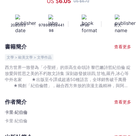
US $
6
.05
US $
6
.72
集
《你
的
|
|
|
2020/03
97898638441
ePub
野人
孩
98
子
不
書籍簡介
查看更多
是
你
文學 > 歐美文學 > 文學作品
的
西方世界一致譽為「小聖經」的崇高生命頌詩 黎巴嫩詩哲紀伯倫 綻
孩
放愛與哲思之美的不朽散文詩集 深刻啟發披頭四,甘地,羅丹,冰心等
子》
中外名家 ★出版至今譯成超過50種語言，全球銷售破千萬冊
朗
★獨創「紀伯倫體」，融合西方奔放的浪漫主義精神，與阿拉
伯神祕的古典文學色彩 ★與莎士比亞,老子並列世界三大暢銷詩
誦
人 —— 公視最受矚目｜魔幻視覺&微科幻｜家庭劇集《你的孩
詩
作者簡介
查看更多
子不是你的孩子》—— 金鐘獎導演陳慧翎 ╳ 實力派卡司 ＆ 超
篇
夢幻友情客串 —— 朗誦紀伯倫詩〈孩子On Children〉宣傳影
卡里‧紀伯倫
原
片，單週40萬點閱率—— 《先知》1923年甫出版即席捲全
卡里‧紀伯倫
典，
球，西方世界一致評價這是「從東方吹來，橫掃西方的風暴」，被
譽為是與泰戈爾「諾貝爾文學獎詩集」《吉檀迦利》齊名的登峰造
綻
極之作。 在書中，紀伯倫化身神祕先知阿穆斯塔法， 以散