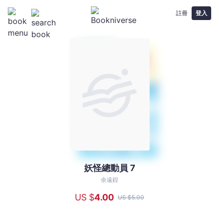
註冊
登入
妖怪總動員 7
妖
怪
余遠鍠
總
US $
4
.00
US $
5
.00
動
員