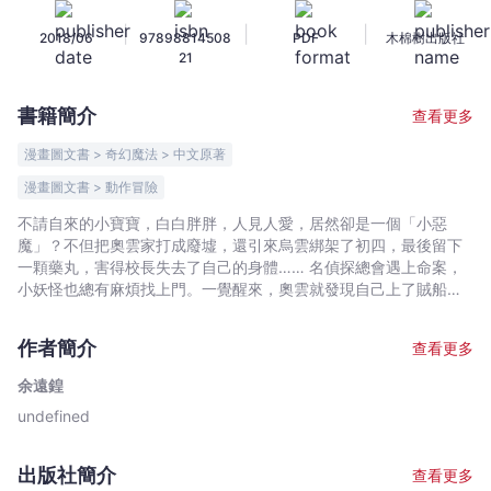
7
|
|
|
2018/06
97898814508
PDF
木棉樹出版社
-
21
余
遠
書籍簡介
查看更多
鍠
-
漫畫圖文書 > 奇幻魔法 > 中文原著
文
漫畫圖文書 > 動作冒險
宇
不請自來的小寶寶，白白胖胖，人見人愛，居然卻是一個「小惡
宙
魔」？不但把奧雲家打成廢墟，還引來烏雲綁架了初四，最後留下
｜
一顆藥丸，害得校長失去了自己的身體…… 名偵探總會遇上命案，
Bookniverse
小妖怪也總有麻煩找上門。一覺醒來，奧雲就發現自己上了賊船，
身邊還倒著五花大綁的奧霖、初四。賊船上遍布機關，不但處處凶
險，背後似乎還藏著一個巨大的陰謀…… 當奧雲忙著斬妖除魔，拯
作者簡介
查看更多
救世界之時，初四也沒有閒著，一路馬不停蹄地視察隨處可見的菜
單招牌，批改錯字週記，決心將錯別字斬草除根！
余遠鍠
undefined
出版社簡介
查看更多