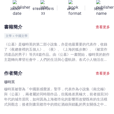
英
|
|
|
2024/7
97898870615
ePub
閱亮點
-
33
文
宇
書籍簡介
查看更多
宙
｜
文學 > 中國文學
Bookniverse
《公墓》是穆時英的第二部小說集，亦是他最重要的代表作，收錄
了《夜總會裡的五個人》、《夜》、《上海的狐步舞》、《被當作
消遣品的男子》等共8篇作品。由《公墓》一書開始，穆時英的創作
主題轉向摩登社會中，人們的生活與心靈軌跡。各式小人物活在聲
色犬馬的都市生活裡，繁華風光底下，埋藏著無邊的黑暗與痛苦……
作者簡介
查看更多
穆時英
穆時英被譽為「中國新感覺派」聖手，代表作為小說集《南北極》
與《公墓》，兩者屬於同時期作品，但風格差異極大，前者描寫30
年代的城市居民，如何因為上海都市化的影響而改變既有的生活模
式與觀念；後者則書寫都市中的燈紅酒綠與錯亂的男女關係之中，
人們的心靈卻愈發空虛。穆時英因為風格迴異的多產作品而聲名大