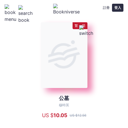
註冊
登入
繁
简
公墓
公
墓
穆時英
-
US $
10
.05
US $
12
.56
穆
時