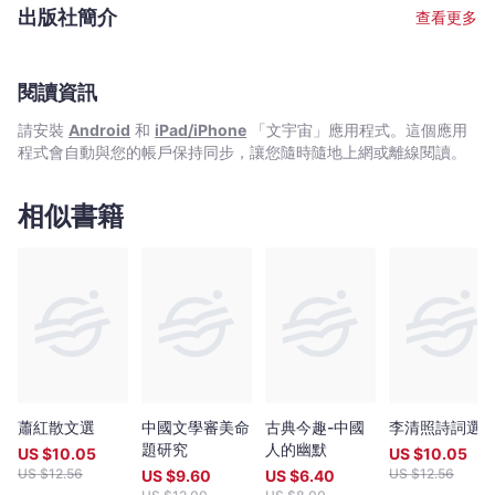
噪，年輕成名的他終日流連舞廳，他甚至曾慨歎彷彿失落了自己的
出版社簡介
查看更多
靈魂。
閱讀資訊
請安裝
Android
和
iPad/iPhone
「文宇宙」應用程式。這個應用
程式會自動與您的帳戶保持同步，讓您隨時隨地上網或離線閱讀。
相似書籍
蕭紅散文選
中國文學審美命
古典今趣-中國
李清照詩詞選
題研究
人的幽默
US $
10.05
US $
10.05
US $
12.56
US $
12.56
US $
9.60
US $
6.40