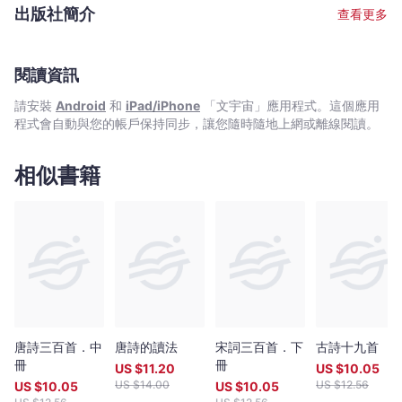
出版社簡介
查看更多
閱讀資訊
請安裝
Android
和
iPad/iPhone
「文宇宙」應用程式。這個應用
程式會自動與您的帳戶保持同步，讓您隨時隨地上網或離線閱讀。
相似書籍
唐詩三百首．中
唐詩的讀法
宋詞三百首．下
古詩十九首
冊
冊
US $
11.20
US $
10.05
US $
14.00
US $
12.56
US $
10.05
US $
10.05