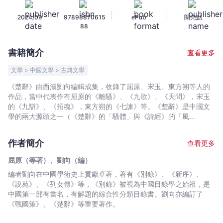
（等
|
|
|
2024/09
97898870615
ePub
閱亮點
著）、
88
劉
向
書籍簡介
查看更多
（編）
-
文學 > 中國文學 > 古典文學
文
《楚辭》由西漢劉向編輯成集，收錄了屈原、宋玉、東方朔等人的
宇
作品，當中代表作有屈原的《離騷》、《九歌》、《天問》，宋玉
宙
的《九辯》、《招魂》，東方朔的《七諫》等。《楚辭》是中國文
｜
學的兩大源頭之一（《楚辭》的「騷體」與《詩經》的「風
體」），風格華美浪漫、想像奔放，包含大量神話故事，極具地方
Bookniverse
色彩。
作者簡介
查看更多
屈原（等著）、劉向（編）
編者劉向在中國學術史上貢獻卓著，著有《別錄》、《新序》、
《說苑》、《列女傳》等，《別錄》被視為中國目錄學之始祖，是
中國第一部有書名，有解題的綜合性分類目錄書。劉向亦編訂了
《戰國策》、《楚辭》等重要著作。