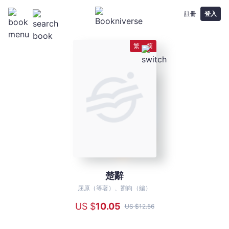
註冊
登入
繁
简
楚辭
楚
辭
屈原（等著）、劉向（編）
-
US $
10
.05
US $
12
.56
屈
原