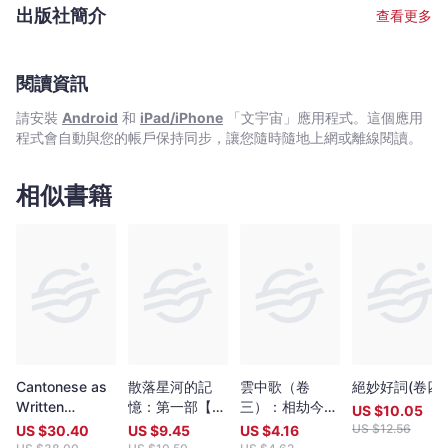
梅彬憂（尼日利亞）、安納斯塔西斯．威斯托尼迪斯（希臘）、
出版社簡介
查看更多
揚．瓦格納（德國）、恩尼斯特．維茨納（德國）、楊佳嫻（台
灣）、四元康佑（日本）、余幼幼（中國）、鄭小瓊（中國）和周
雲蓬（中國）。在哲學止步的地方正是詩歌的開端。在某種意義
閱讀資訊
上，言說與沉默也是詩歌的主題，它恰恰正是邏輯以外的無邊的開
闊地。正如晉代文學家陸機所言：「課虛無以責有，叩寂寞而求
請安裝
Android
和
iPad/iPhone
「文宇宙」應用程式。這個應用
音」，可謂一語中的。
程式會自動與您的帳戶保持同步，讓您隨時隨地上網或離線閱讀。
相似書籍
Cantonese as
散落星河的記
雲中歌（卷
絕妙好詞(卷四)
Written
憶：第一部【迷
三）：相劫今生
US $
10.05
Language: The
失】（上下卷）
諾
US $
12.56
US $
30.40
US $
9.45
US $
4.16
Growth of a