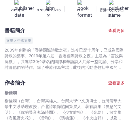
嫻
|
|
|
2019/10
97898823716
PDF
香港中文大學出
-
51
版社
文
宇
書籍簡介
查看更多
宙
｜
文學 > 中國文學
Bookniverse
2009年創辦的「香港國際詩歌之夜」迄今已歷十周年，已成為國際
詩歌的盛事。2019年第六屆「香港國際詩歌之夜」主題為「言說與
沉默」，共邀請30位著名的國際和華語詩人共聚一堂朗誦、分享和
討論他們的詩作。除了香港作為主場，此後的活動也包括中國的十
座城市。三十位詩人包括安娜．露易莎．阿瑪拉爾（葡萄牙）、馬
克西姆．阿梅林（俄羅斯）、雷納托．桑多瓦爾．巴希加盧波（秘
作者簡介
查看更多
魯）、簡．博文（美國）、安娜．布蘭迪亞娜（羅馬尼亞）、塔
明．阿爾－巴霍迪（巴勒斯坦）、阿巴斯．貝多恩（黎巴嫩）、米
楊佳嫻
若什．別德日茨基（波蘭）、鐘國強（香港）、路易．杜普蕾（加
楊佳嫻（台灣），台灣高雄人。台灣大學中文所博士，台灣清華大
拿大）、弗羅斯特．甘德（美國）、黃有源（南韓）、毛子（中
學中文系助理教授，台北詩歌節協同策展人。著有詩集《屏息的文
國）、馬圖拉（愛沙尼亞）、塞爾吉奧．萊蒙迪（阿根廷）、安
明》、《你的聲音充滿時間》、《少女維特》、《金烏》，散文集
娜．裡斯托維奇（塞爾維亞）、薩奇達南丹（印度）、馬丁．索羅
《海風野火花》、《雲和》、《瑪德蓮》、《小火山群》，以及文
楚克（斯洛伐克）、阿列斯．斯特格（斯洛文尼亞）、瑪麗亞．斯
學選集、學術著作若干種。
捷潘諾娃（俄羅斯）、托絲．克裡斯蒂娜（匈牙利）、苡若瑪．恩