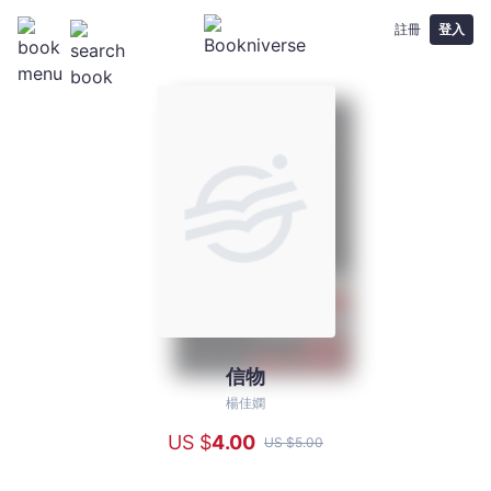
註冊
登入
信物
信
物
楊佳嫻
-
US $
4
.00
US $
5
.00
楊
佳