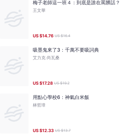
梅子老師這一班４：到底是誰在罵髒話？
王文華
US $
14.76
US $
16.4
吸墨鬼來了3：千萬不要吸詞典
艾力克‧尚瓦桑
US $
17.28
US $
19.2
用點心學校6：神氣白米飯
林哲璋
US $
12.33
US $
13.7