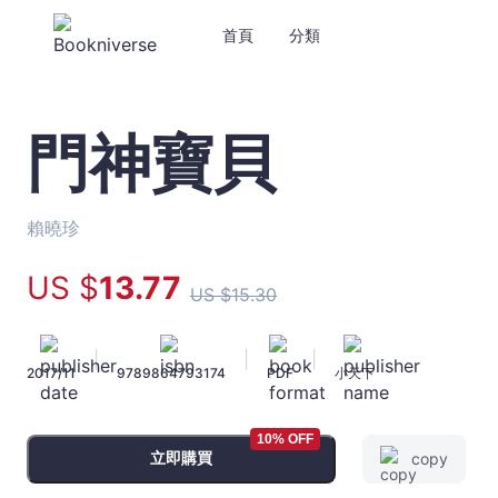
首頁
分類
門神寶貝
門
神
寶
貝
賴曉珍
-
賴
US $
13
.77
US $
15
.30
曉
珍
-
|
|
|
2017/11
9789864793174
PDF
小天下
文
宇
宙
10% OFF
｜
立即購買
copy
Bookniverse