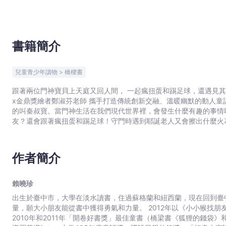
書籍簡介
兒童青少年讀物 > 橋樑書
跟著兩位門神寶貝上天庭又回人間， 一起瘋扭蛋和踢足球，還遇見其他神仙和耶誕老
x金鼎獎繪者鄭淑芬老師 攜手打造傳統創新交融、溫暖幽默的動人童話！ 張奶奶家的大門上住著一對門神，黑臉的叫尉遲
的叫秦叔寶。當門神生活在我們現代世界裡，會發生什麼有趣的事情
友？還會跟著瘋扭蛋和踢足球！守門時遇到耶誕老人又會擦出什麼火花？ 一起
尉遲恭竟然把小蜜蜂誤認成害蟲蒼蠅，是近視了還是老花呢？ 〈門
被園長派去打掃獅子籠？ 〈門神瘋扭蛋〉：秦叔寶迷上了轉扭蛋，想
年中秋，玉皇大帝取消吃月餅的同樂會，改辦運動會！ 〈門神與耶
作者簡介
啦！ 生動活潑的溫暖文字，搭配充滿童趣的水墨風插圖。門神不只是為人守門，更是傳統，是文化，是千年寶貝呢！跟祂們好好
交朋友喔！ 在本書中，兩位千年門神已然不見以往硬邦邦的威武形象，而是轉化成具有濃厚同理心、幽默感和人性的角色，會去
愛、關心別人，以及思考自己的困境如何解決。他們在一次次和彼此
賴曉珍
的過程，也在這些對話和思考中，潛移默化了。強烈推薦給中低年級
出生於臺中市，大學在淡水讀書，住過蘇格蘭和紐西蘭，現在回到臺
理心的最佳選擇！
量，願大小朋友能從書中獲得勇氣和力量。 2012年以《小小猴找朋友》、2016年以《小黑羊去上學》兩本書榮獲金鼎獎；曾獲
2010年和2011年「開卷好書獎」最佳童書（橋梁書《狐狸的錢袋