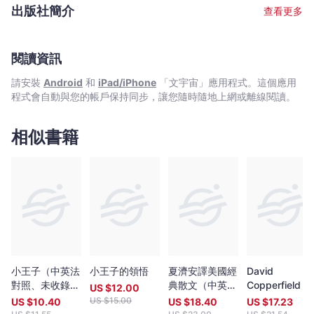
「十本好讀」。2021年《趣味學世界文學》再度榮獲第三屆「香港
出版社簡介
查看更多
出版雙年獎」。 馬星原，香港著名漫畫家，水墨畫家。興趣廣泛﹑
創作範圍極廣，於時事漫畫﹑歷史漫畫﹑傳記漫畫﹑幽默生活漫畫
及兒童益智漫畫等皆有涉獵。所創作的白貓Q小子，其卡通雕像分
別樹立於九龍公園及香港灣仔會展金紫荊海傍，成為代表「香港動
閱讀資訊
漫人物」之一。
請安裝
Android
和
iPad/iPhone
「文宇宙」應用程式。這個應用
程式會自動與您的帳戶保持同步，讓您隨時隨地上網或離線閱讀。
相似書籍
小王子（中英法
小王子的領悟
夏濟安譯美國經
David
對照、未收錄的
典散文（中英對
Copperfield
US $
12.00
聖修伯里手繪圖
照版）
US $
15.00
US $
10.40
US $
18.40
US $
17.23
首度在台曝光）