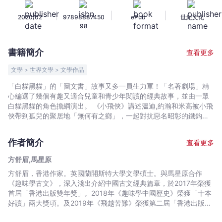
-
|
|
|
2020/02
97898887450
ePub
世紀文化
方
98
舒
眉,
書籍簡介
查看更多
馬
星
文學 > 世界文學 > 文學作品
原
「白貓黑貓」的「圖文書」故事又多一員生力軍！「名著劇場」精
-
心編選了幾個有趣又適合兒童和青少年閱讀的經典故事，並由一眾
文
白貓黑貓的角色擔綱演出。 《小飛俠》講述溫迪,約瀚和米高被小飛
宇
俠帶到孤兒的聚居地「無何有之鄉」，一起對抗惡名昭彰的鐵鈎船
長，最後與孤兒一起回到了家中，留下了珍貴回憶的故事。 其他故
宙
事有《長髮姑娘》、《國王的新衣》、《湯姆歷險記》和《鐘樓怪
｜
作者簡介
查看更多
人》，分別講述偷竊、愛面子、貪婪等的後果，各個都生動有趣，
Bookniverse
引人入勝。
方舒眉,馬星原
方舒眉，香港作家。英國蘭開斯特大學文學碩士。與馬星原合作
《趣味學古文》，深入淺出介紹中國古文經典篇章，於2017年榮獲
首屆「香港出版雙年獎」。2018年《趣味學中國歷史》榮獲「十本
好讀」兩大獎項。及2019年《飛越苦難》榮獲第二屆「香港出版雙
年獎」。2020年，《低頭族看過來》與《趣味學世界文學》榮獲