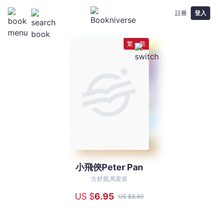
註冊
登入
繁
简
小飛俠Peter Pan
小
飛
方舒眉,馬星原
俠
US $
6
.95
US $
8
.69
Peter
Pan