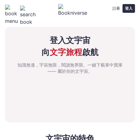
註冊
登入
關
於
登入文宇宙
我
向
文字旅程
啟航
們
-
知識無邊，宇宙無限，閱讀無界限。一鍵下載掌中寶庫
文
—— 屬於你的文宇宙。
宇
宙
｜
Bookniverse
文宇宙的特色