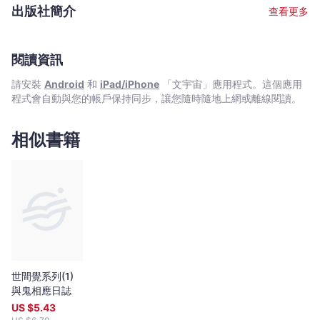
朗
出版社簡介
查看更多
-
文
宇
閱讀資訊
宙
請安裝
Android
和
iPad/iPhone
「文宇宙」應用程式。這個應用
｜
程式會自動與您的帳戶保持同步，讓您隨時隨地上網或離線閱讀。
Bookniverse
相似書籍
世間覺系列(1)
與鬼相應日誌
US $
5.43