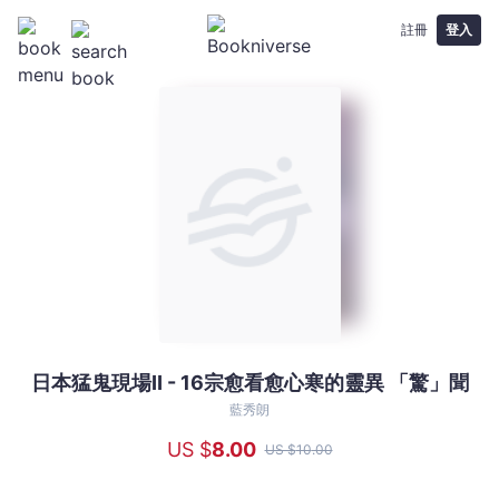
註冊
登入
日本猛鬼現場II - 16宗愈看愈心寒的靈異 「驚」聞
日
本
藍秀朗
猛
US $
8
.00
US $
10
.00
鬼
現