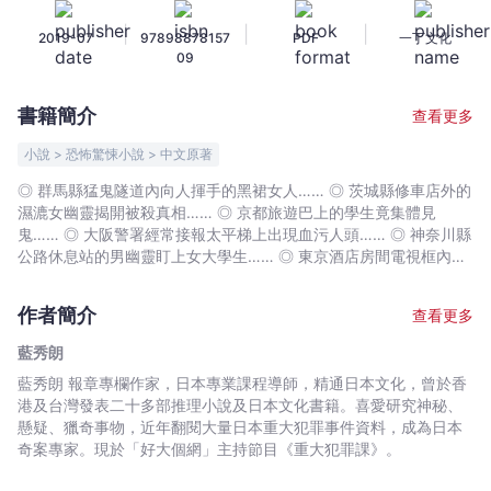
場
|
|
|
2019-07
97898878157
PDF
一丁文化
II
09
-
16
書籍簡介
查看更多
宗
愈
小說 > 恐怖驚悚小說 > 中文原著
看
◎ 群馬縣猛鬼隧道內向人揮手的黑裙女人…… ◎ 茨城縣修車店外的
愈
濕漉女幽靈揭開被殺真相…… ◎ 京都旅遊巴上的學生竟集體見
心
鬼…… ◎ 大阪警署經常接報太平梯上出現血污人頭…… ◎ 神奈川縣
寒
公路休息站的男幽靈盯上女大學生…… ◎ 東京酒店房間電視框內出
現身穿和服的女鬼…… ◎ 靜岡縣葬禮上的洋娃娃帶來奪命詛咒……
的
其實人與鬼的距離， 不如想像中那麼遠。
靈
作者簡介
查看更多
異
藍秀朗
「驚」
藍秀朗 報章專欄作家，日本專業課程導師，精通日本文化，曾於香
聞
港及台灣發表二十多部推理小說及日本文化書籍。喜愛研究神秘、
-
懸疑、獵奇事物，近年翻閱大量日本重大犯罪事件資料，成為日本
藍
奇案專家。現於「好大個網」主持節目《重大犯罪課》。
秀