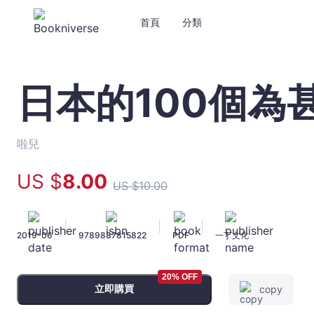
首頁
分類
日本的100個為
日
本
的
100
啦兒
個
為
US $
8
.00
US $
10
.00
甚
麼
2
|
|
|
2019-06
9789887815822
PDF
一丁文化
-
啦
兒
20% OFF
-
立即購買
copy
文