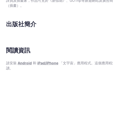
譯員及插畫家，作品可見於《新假期》、GOTrip等旅遊網站及廣
（插畫）。
出版社簡介
閱讀資訊
請安裝
Android
和
iPad/iPhone
「文宇宙」應用程式。這個應用程
讀。