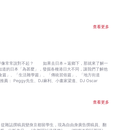
查看更多
日本＝返鄉下，那就來了解一
趣知道的日本「為甚麼」，發掘各種港日大不同，讓我們了解他
得意地名篇」、「趣味日文篇」及「我的旅遊雜記」。 好友推薦： Peggy先生、DJ麻利、小畫家梁進、DJ Oscar
查看更多
臉。從雜誌撰稿員變身京都留學生，現為自由身廣告撰稿員、翻