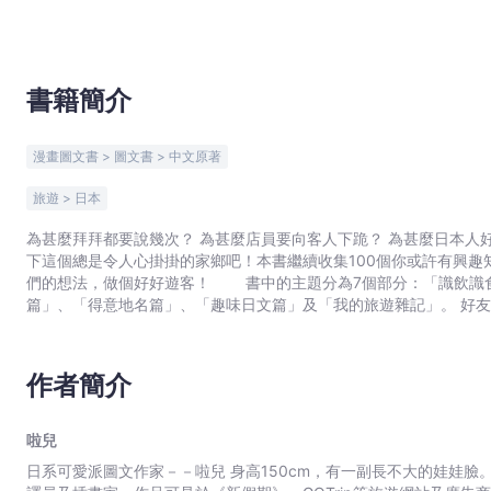
宇
宙
｜
Bookniverse
書籍簡介
漫畫圖文書 > 圖文書 > 中文原著
旅遊 > 日本
為甚麼拜拜都要說幾次？ 為甚麼店員要向客人下跪？ 為甚麼日本人好像常常說對不起？ 如果去
下這個總是令人心掛掛的家鄉吧！本書繼續收集100個你或許有興
們的想法，做個好好遊客！ 書中的主題分為7個部分：「識飲識食篇」、「生活雜學篇」、「傳統習俗篇」、「地方街道
篇」、「
作者簡介
啦兒
日系可愛派圖文作家－－啦兒 身高150cm，有一副長不大的娃娃