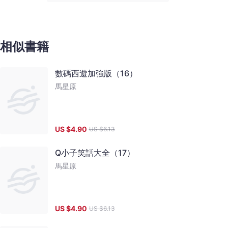
相似書籍
數碼西遊加強版（16）
馬星原
US $
4.90
US $
6.13
Q小子笑話大全（17）
馬星原
US $
4.90
US $
6.13