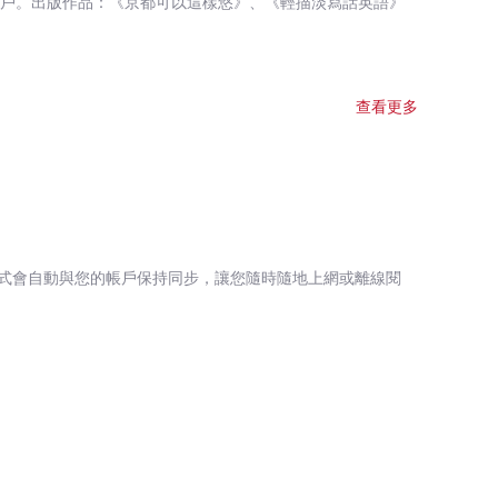
告商戶。出版作品：《京都可以這樣悠》、《輕描淡寫話英語》
查看更多
式會自動與您的帳戶保持同步，讓您隨時隨地上網或離線閱