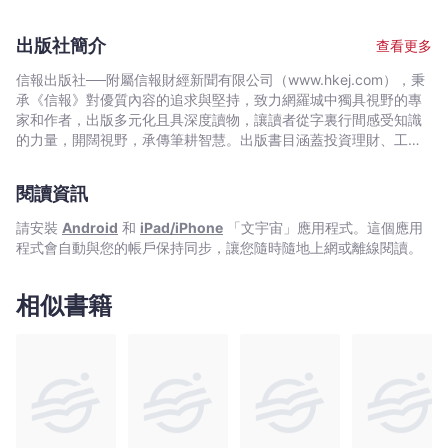
責免疫新藥研究。其後，發現低密度脂肪蛋白引起血管硬化的原
因，提出細胞素理論（Cytokine Hypothesis）及發現抗氧化劑的消
出版社簡介
查看更多
炎作用。1993年任職於Vertex Pharmaceuticals負責生物科技研
究，研究範圍由白介素至各種激酶，涉及的疾病遍及中風、糖尿
信報出版社──附屬信報財經新聞有限公司（www.hkej.com），秉
病、癌症、肝硬化、肺病、關節炎等。曾獲14項專利，有數十篇研
承《信報》對優質內容的追求與堅持，致力網羅城中獨具視野的專
究論文刊於專業學報中。近年對中藥尤其感興趣，多次與北京中醫
家和作者，出版多元化且具深度讀物，讓讀者從字裏行間感受知識
研究院、北京西苑醫院作專門學術交流。
的力量，開闊視野，承傳筆耕智慧。出版書目涵蓋投資理財、工商
管理、創業、政經評論、國際關係、社會科學、歷史、人物、流行
文化、教育升學、飲食健康、醫療保健、養生及旅遊等類別。
閱讀資訊
請安裝
Android
和
iPad/iPhone
「文宇宙」應用程式。這個應用
程式會自動與您的帳戶保持同步，讓您隨時隨地上網或離線閱讀。
相似書籍