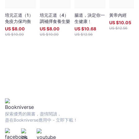
培元正道（1）
培元正道（4）
腸道，決定你一
黃帝內經
免疫力保均衡
調補擇食養生樂
生健康﹗
US $
10.05
US $
12.56
US $
8.00
US $
8.00
US $
10.68
US $
10.00
US $
10.00
US $
12.56
探索優秀的圖書，盡情閱讀，
盡在Bookniverse應用中 - 立即下載！