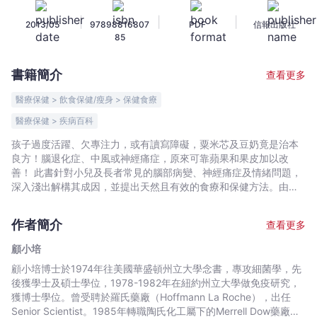
補
|
|
|
2013/05
97898816807
PDF
信報出版社
腦
85
因
子
書籍簡介
查看更多
寧
神
醫療保健 > 飲食保健/瘦身 > 保健食療
養
醫療保健 > 疾病百科
生
孩子過度活躍、欠專注力，或有讀寫障礙，粟米芯及豆奶竟是治本
-
良方！腦退化症、中風或神經痛症，原來可靠蘋果和果皮加以改
顧
善！ 此書針對小兒及長者常見的腦部病變、神經痛症及情緒問題，
小
深入淺出解構其成因，並提出天然且有效的食療和保健方法。由兒
培
童的過度活躍、讀寫障礙；到老人的中風、腦退化、肌肉萎縮等症
-
狀，原來只要補充適當營養，便能加以改善及預防。
作者簡介
查看更多
文
宇
顧小培
宙
顧小培博士於1974年往美國華盛頓州立大學念書，專攻細菌學，先
｜
後獲學士及碩士學位，1978-1982年在紐約州立大學做免疫研究，
獲博士學位。曾受聘於羅氏藥廠（Hoffmann La Roche），出任
Bookniverse
Senior Scientist。1985年轉職陶氏化工屬下的Merrell Dow藥廠負