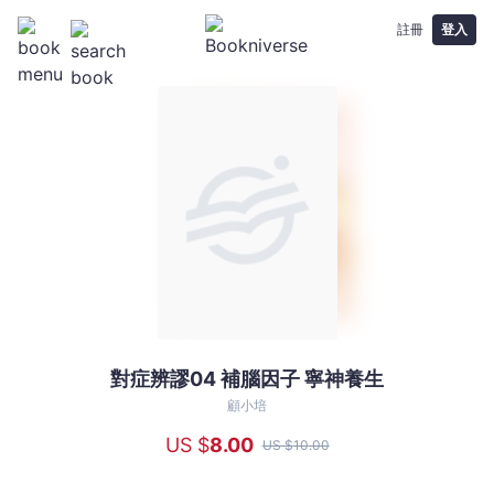
註冊
登入
對症辨謬04 補腦因子 寧神養生
對
症
顧小培
辨
US $
8
.00
US $
10
.00
謬
04