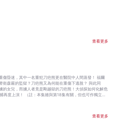
查看更多
重傷昏迷，其中一名重犯刀疤熊更在醫院中人間蒸發！ 福爾
警衛森嚴的監獄？刀疤熊又為何能在重傷下逃脫？ 與此同
擄的女兒，而擄人者竟是剛越獄的刀疤熊！大偵探如何化解危
捕再度上演！ （註：本集雖與第18集有關，但也可作獨立閱
，最適宜小學生閱讀！
查看更多