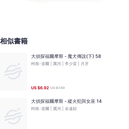
相似書籍
大偵探福爾摩斯 - 魔犬傳說(下) 58
柯南･道爾 |
厲河 |
李少棠 |
月牙
US $
6.92
US $
7.69
大偵探福爾摩斯 - 縱火犯與女巫 14
柯南･道爾 |
厲河 |
余遠鍠