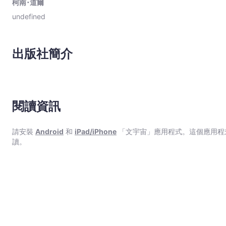
柯南･道爾
undefined
出版社簡介
閱讀資訊
請安裝
Android
和
iPad/iPhone
「文宇宙」應用程式。這個應用程
讀。