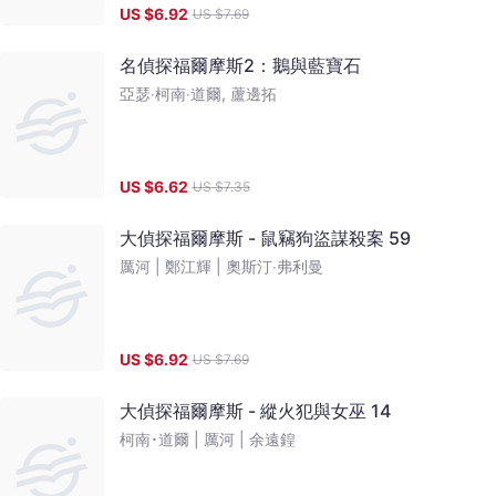
US $
6.92
US $
7.69
名偵探福爾摩斯2：鵝與藍寶石
亞瑟‧柯南‧道爾, 蘆邊拓
US $
6.62
US $
7.35
大偵探福爾摩斯 - 鼠竊狗盜謀殺案 59
厲河 |
鄭江輝 |
奧斯汀‧弗利曼
US $
6.92
US $
7.69
大偵探福爾摩斯 - 縱火犯與女巫 14
柯南･道爾 |
厲河 |
余遠鍠