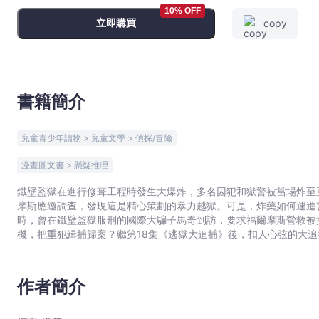
32
10% OFF
立即購買
copy
-
柯
南･
道
爾
書籍簡介
-
文
兒童青少年讀物 > 兒童文學 > 偵探/冒險
宇
宙
漫畫圖文書 > 懸疑推理
｜
鐵壁監獄在進行修葺工程時發生大爆炸，多名囚犯和獄警被當場炸至
Bookniverse
摩斯應邀調查，發現這是精心策劃的暴力越獄。可是，炸藥如何運進
時，曾在鐵壁監獄服刑的國際大騙子馬奇到訪，要求福爾摩斯營救被
機，把重犯緝捕歸案？繼第18集《逃獄大追捕》後，扣人心弦的大追
讀。） 全新創作偵探故事，訓練科學邏輯思維！ 動物造型惟肖惟妙
作者簡介