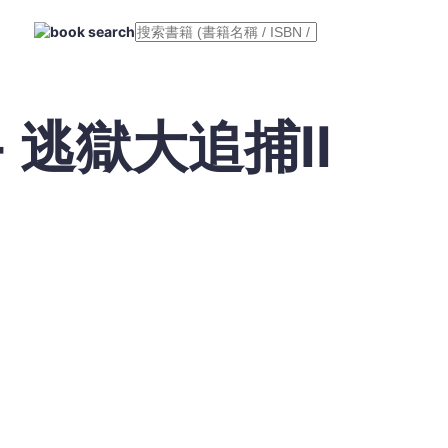
 逃獄大追捕II