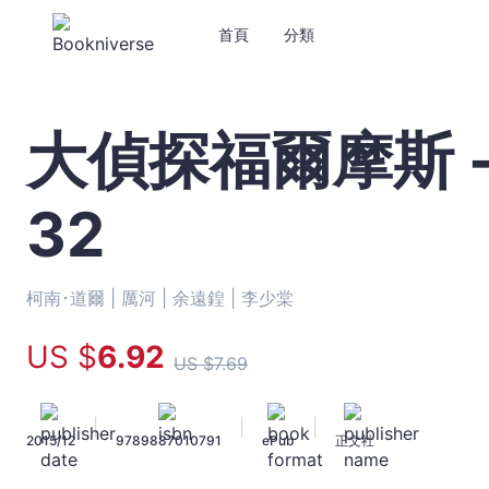
首頁
分類
大偵探福爾摩斯 -
大
偵
探
32
福
爾
摩
斯
柯南･道爾 |
厲河 |
余遠鍠 |
李少棠
-
逃
US $
6
.92
US $
7
.69
獄
大
追
|
|
|
2015/12
9789887010791
ePub
正文社
捕
II