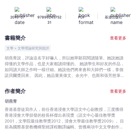
別
針
|
|
|
2016-07
97896245752
PDF
基道出版社
:
31
解
讀
書籍簡介
查看更多
文
字
文學 > 文學理論研究與批評
世
胡燕青說，評論這名字好嚇人，所以她寧願寫閱讀隨筆。她說她讀
界
得懂的文學作品，也是大家都讀得懂的。 她讀學生和好友的作品，
裡
如同讀大師之作時一樣仔細。她說他們將來會和大師們一樣，拿個
的
諾貝爾獎回來。 因此，她品嘗黃偉文、余光中、也斯和張芳慈筆下
的苦瓜，她書寫陳德錦、也述說路雅；她探尋麥樹堅、葉英傑的主
香
題，也細讀「搣時」游欣妮的生活。從文於天到費茲傑羅（F.Scott
港、
作者簡介
查看更多
Fitzgerald），從張愛玲到R.S.托馬斯（Ronald Stuart
人
Thomas），她都深刻欣賞；她當然也要與你分享諾貝爾文學獎得主
胡燕青
生
托馬斯·特朗斯特羅默（Tomas Transtromer）這位偉大基督徒詩人
香港基督徒寫作人，前任香港浸會大學語文中心副教授，三度獲得
和
的佳作。
香港浸會大學頒發的校長杯傑出表現獎（語文中心最佳教學獎
信
2001，文學院最佳教學獎2012，浸會大學最佳教學獎2009）。目
仰
前為國際基督教機構聖經課程翻譯編輯。曾獲兩項中文文學創作獎