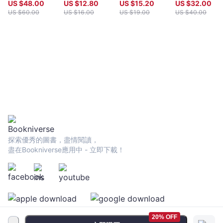
Perceptions of
網絡革命
US $
48.00
US $
12.80
US $
15.20
US $
32.00
Hangzhou and
US $
60.00
US $
16.00
US $
19.00
US $
40.00
Southern Song
China, 1127–
1279
探索優秀的圖書，盡情閱讀，
盡在Bookniverse應用中 - 立即下載！
20% OFF