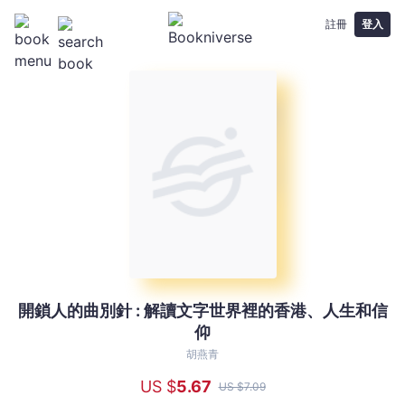
註冊
登入
開鎖人的曲別針 : 解讀文字世界裡的香港、人生和信
開
仰
鎖
人
胡燕青
的
US $
5
.67
US $
7
.09
曲