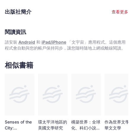
-
冠軍（詩，散文）；兩項基督教湯清文藝獎（優勝獎，卓越成就
胡
獎）；兩部作品入選中學生好書龍虎榜「十大好書」（《好心
出版社簡介
查看更多
人》，《剪髮》）；2016年散文集《長椅的兩頭》獲得「香港金閱
燕
獎」，其他獎項包括三項香港中文文學雙年獎首獎（詩集《地車
青
裏》，少年小說《一米四八》及散文集《蝦子香》）；2003年獲香
-
港藝術發展局頒發的「藝術成就獎」（文學藝術）。著作超過五十
閱讀資訊
文
種。
請安裝
Android
和
iPad/iPhone
「文宇宙」應用程式。這個應用
宇
程式會自動與您的帳戶保持同步，讓您隨時隨地上網或離線閱讀。
宙
｜
相似書籍
Bookniverse
Senses of the
環太平洋地區的
構築世界：全球
作為世界文學
City:
美國文學研究
化、科幻小說與
華文文學