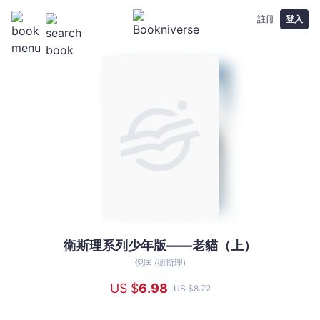
註冊
登入
衛斯理系列少年版——老貓（上）
衛
斯
倪匡 (衛斯理)
理
US $
6
.98
US $
8
.72
系
列