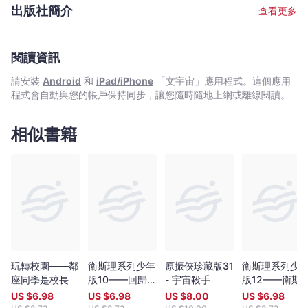
Bookniverse
2005年重臨香港，颳起一陣倪匡旋風，風采依然。 文字整理﹕耿
出版社簡介
查看更多
啟文 從害怕寫作變成天天寫作，從一名編劇變成了小說作者。在接
近二十年的創作道路上，不斷尋找適合自己發揮的舞台。寫過電影,
電視,動畫,漫畫劇本，當過動漫公司創作總監。後來發現最愛還是寫
小說，因為筆下一字一句都能原汁原味送到讀者面前，格外親切。
閱讀資訊
擅長寫幽默有趣的故事，其作品《特務喜羊羊》,《童話夢工場》小
請安裝
Android
和
iPad/iPhone
「文宇宙」應用程式。這個應用
說系列廣受小讀者歡迎，長踞暢銷書榜。 繪畫﹕余遠鍠 從事多年漫
程式會自動與您的帳戶保持同步，讓您隨時隨地上網或離線閱讀。
畫工作。著名作品有﹕《數碼暴龍》（改編自日本著名動畫,行銷全
球數十個國家）,《妖怪總動員》（入選2005年第二屆書叢榜十本
好書之一）,《動夢成真》（中學電影動畫藝術教材——香港生產力
相似書籍
促進局製作）,《大偵探福爾摩斯》（全港最受歡迎圖畫故事系列，
連續多次打入各大暢銷書排行榜）。
玩轉校園——鄰
衛斯理系列少年
原振俠珍藏版31
衛斯理系列少
座同學是校長
版10——回歸悲
- 宇宙殺手
版12——衛斯
劇（上）
與白素（上）
US $
6.98
US $
6.98
US $
8.00
US $
6.98