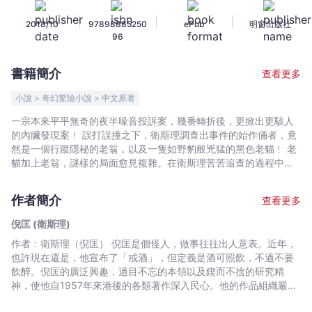
少
|
|
|
2018/10
97898885250
ePub
明窗出版社
年
96
版
——
書籍簡介
查看更多
老
貓
小說 > 奇幻驚險小說 > 中文原著
（上）
一宗本來平平無奇的夜半噪音投訴案，幾番轉折後，更掀出更駭人
-
的內臟發現案﹗ 誤打誤撞之下，衛斯理調查出事件的始作俑者，竟
倪
然是一個行蹤隱秘的老翁，以及一隻如野豹般兇猛的黑色老貓﹗ 老
匡
貓加上老翁，謎樣的局面愈見複雜。在衛斯理苦苦追查的過程中，
一場精彩的貓狗大戰隨之展開﹗ 究竟，這隻神秘的老黑貓有什麼來
(衛
頭？形跡可疑的老翁又隱藏了什麼樣的秘密呢？
斯
作者簡介
查看更多
理)
倪匡 (衛斯理)
-
作者﹕衛斯理（倪匡） 倪匡是個怪人，做事往往出人意表。近年，
文
也許現在還是，他宣布了「戒酒」，但定義是酒可照飲，不過不要
宇
飲醉。倪匡的廣泛興趣，過目不忘的本領以及鍥而不捨的研究精
宙
神，使他自1957年來港後的各類著作深入民心。他的作品組織嚴謹
｜
又帶啟發性，常使人有意想不到的收穫。倪匡早年已移居美國，