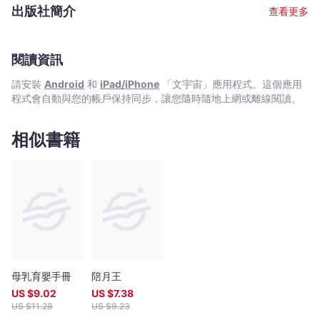
育，是名副其實高學歷陪月員。除了指導學員和照顧初生嬰孩及剛
出版社簡介
查看更多
分娩的母親外，健姐最疼心的，便是她自己的兒子。
閱讀資訊
請安裝
Android
和
iPad/iPhone
「文宇宙」應用程式。這個應用
程式會自動與您的帳戶保持同步，讓您隨時隨地上網或離線閱讀。
相似書籍
母乳育嬰手冊
陪月王
US $
9.02
US $
7.38
US $
11.28
US $
9.23