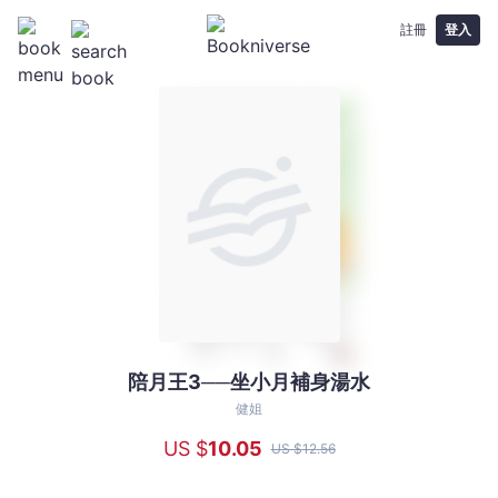
註冊
登入
陪月王3──坐小月補身湯水
陪
月
健姐
王
US $
10
.05
US $
12
.56
3──
坐