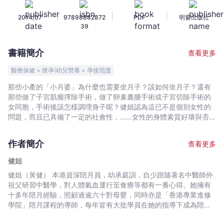
小
|
|
|
2014/07
97898882872
PDF
明窗出版社
月
39
補
身
書籍簡介
查看更多
湯
水
醫療保健 > 懷孕/幼兒營養 > 孕後照護
-
那些小產的「小月婆」為什麼也需要坐月子？該如何坐月子？還有
健
那些做了子宮肌瘤擇除手術，做了卵巢囊腫手術或子宮切除手術的
姐
女同胞，手術後該怎樣調理身子呢？健姐認為這已不是個別女性的
-
問題，而且已具備了一定的社會性，……女性的身體素質好壞與否對
社會的發展和對下一代孕育及其品質的優劣，均起到舉足輕重的作
文
用，所以忽視對她們的關愛，也就是…… 為此，健姐「迫不及待」
宇
作者簡介
查看更多
地用自己有限的知識與讀者們分享如何坐小月子的一些心得，同時
宙
亦希望這些問題能引起社會的關注和重視。本書包括了九十道坐小
健姐
｜
月子的湯水食療！
健姐（黃健） 本港資深陪月員，幼承庭訓，自少跟隨著名中醫師外
Bookniverse
祖父研習中醫學，對人體氣血運行至食療等都有一番心得。她擁有
十多年陪月經驗，照顧過逾六十對母嬰，同時亦是「香港專業進修
學院」陪月課程的導師，每年皆有大批學員在她的指導下成為陪月
員，為這個既古老又時髦的行業引進不少新力軍，作者受過高等教