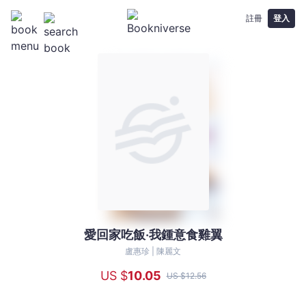
註冊
登入
愛回家吃飯‧我鍾意食雞翼
愛
回
盧惠珍 |
陳麗文
家
US $
10
.05
US $
12
.56
吃
飯‧