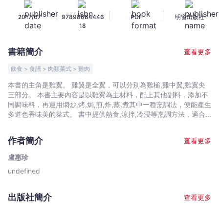
我
|
|
|
2017/07
97898884446
PDF
明窗出版社
鍾
18
意
食
書籍簡介
查看更多
雞
翼
飲食 > 食譜 > 肉類菜式 > 雞肉
-
本書的主角是雞翼。 雞翼是全翼，可以分別為雞槌,雞中翼,雞翼尖
盧
三部分。 本書主要內容是以雞翼為主材料，配上其他副料，添加不
惠
同調味料，再運用燜炒,烤,焗,煎,炸,蒸,煮其中一種烹調法，便能產生
珍
多道色香味美的菜式。 書中提供熱食,涼拌,冷浸等烹調方法，適合
不同場合的需要，以及不同人士的口味。 特別是開派對時作為輕食,
-
速食，年輕一族對 雞翼”抗拒不了，甚受歡迎，往往供不應求。 尤
文
作者簡介
查看更多
其是近年流行的棒棒雞,鹽酥雞,韓醬雞翼等街口小吃，香口酥脆，瘋
宇
靡全城，本書也有介紹。 雞翼可於街市或超級市場購買，其中雪藏
盧惠珍
宙
雞翼價格相宜。只需將雪藏雞翼解凍，瀝乾及吸乾水分後，便可預
undefined
｜
備烹煮雞翼菜式。 在此希望本書能帶給讀者輕鬆愉快的雞翼體驗。
Bookniverse
出版社簡介
查看更多