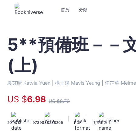
首頁
分類
5**預備班－－
5**
預
備
(上)
班
－
－
文
袁苡晴 Katvia Yuen |
楊玉潔 Mavis Yeung |
任芷華 Meime
言
文
US $
6
.98
US $
8
.72
閱
讀
理
|
|
|
2014/12
9789888288205
PDF
明窗出版社
解
(上)