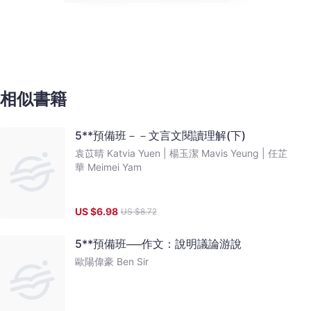
相似書籍
5**預備班－－文言文閱讀理解(下)
袁苡晴 Katvia Yuen |
楊玉潔 Mavis Yeung |
任芷
華 Meimei Yam
US $
6.98
US $
8.72
5**預備班──作文：說明議論游說
歐陽偉豪 Ben Sir