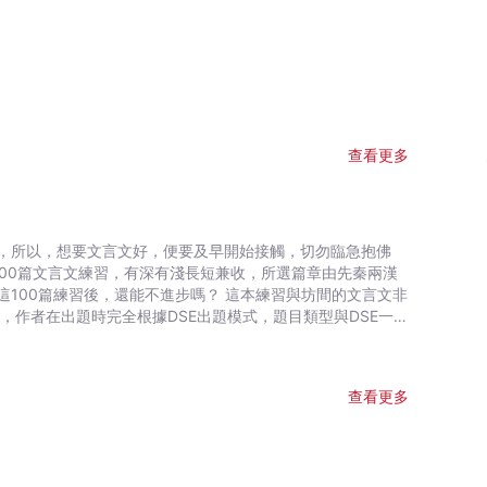
查看更多
，所以，想要文言文好，便要及早開始接觸，切勿臨急抱佛
還能不進步嗎？ 這本練習與坊間的文言文非
求，作者在出題時完全根據DSE出題模式，題目類型與DSE一
的精神──不應過份側重操練一邊，否則學生只會淪為答題機器，
少是現行中學的校本課程選篇，其中不乏直資名校，學生可以藉
查看更多
利掌握解讀文言文的方法。