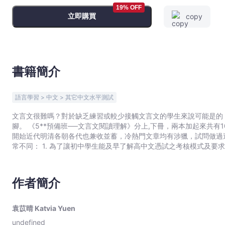
-
19% OFF
立即購買
copy
袁
苡
晴
Katvia
Yuen
書籍簡介
-
文
語言學習 > 中文 > 其它中文水平測試
宇
宙
文言文很難嗎？對於缺乏練習或較少接觸文言文的學生來說可能是的
腳。 《5**預備班──文言文閱讀理解》分上,下冊，兩本加起來共有100篇文言文練習，有深有淺長短兼收，所選篇章由先秦兩漢
｜
開始近代明清各朝各代也兼收並蓄，冷熱門文章均有涉獵，試問做過這100篇練習後，
Bookniverse
常不同： 1. 為了讓初中學生能及早了解高中文憑試之考核模式及要
致，參考答案也以貼近DSE為原則； 2. 作者堅持學習與操練並重
所以題目同時着重協助同學理解篇章內容； 3. 所取的篇章，有不
此相互了解，乃至於相得益彰。 本冊的篇章篇幅較短，文章程度雖有深淺，但多屬初中必讀文言篇章，乃必要訓練之基礎。本冊
作者簡介
同時附有實用文言虛詞簡表，讓大家可以先學習,後應用，以求更順
袁苡晴 Katvia Yuen
undefined