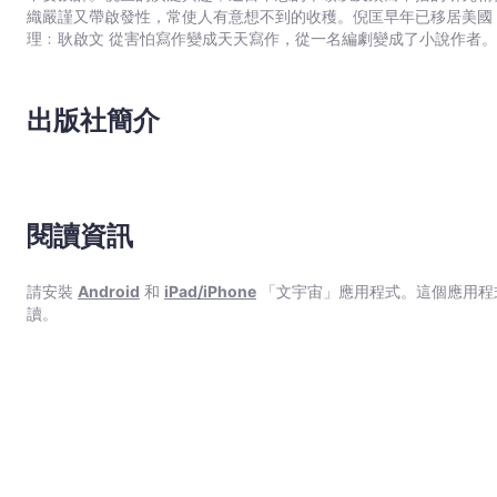
織嚴謹又帶啟發性，常使人有意想不到的收穫。倪匡早年已移居美國，20
理﹕耿啟文 從害怕寫作變成天天寫作，從一名編劇變成了小說作者。在接近二十年的創作道路上，不斷尋找適合自己發揮的舞
台。寫過電影,電視,動畫,漫畫劇本，當過動漫公司創作總監。後來
面前，格外親切。擅長寫幽默有趣的故事，其作品《特務喜羊羊》,《
畫﹕余遠鍠 從事多年漫畫工作。著名作品有﹕《數碼暴龍》（改編自日本著名動畫,行銷全球數十個國家）,《妖怪總動員》（入選
出版社簡介
2005年第二屆書叢榜十本好書之一）,《動夢成真》（中學電影動
（全港最受歡迎圖畫故事系列，連續多次打入各大暢銷書排行榜）。
閱讀資訊
請安裝
Android
和
iPad/iPhone
「文宇宙」應用程式。這個應用程
讀。