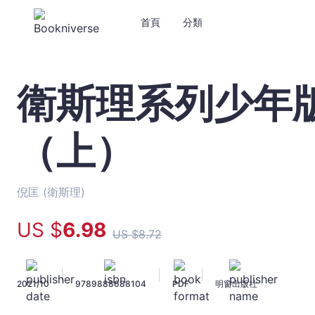
首頁
分類
衛斯理系列少年
衛
斯
理
（上）
系
列
少
年
倪匡 (衛斯理)
版
20
US $
6
.98
US $
8
.72
——
探
險
|
|
|
2021/10
9789888688104
PDF
明窗出版社
（上）
-