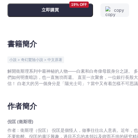
倪
19% OFF
立即購買
copy
匡
(衛
斯
理)
-
書籍簡介
文
宇
小說 > 奇幻驚險小說 > 中文原著
宙
｜
解開衛斯理系列中最神秘的人物——白素和白奇偉母親身分之謎。 多年來白素和白奇偉都對母親的真實身分充滿好奇，但不論他
們如何明查暗訪，也一直無功而還。 直至一次聚會，一位銀行長殷大德，竟然稱呼白老大做「陽光士司」，令全場人士難以置
Bookniverse
信！ 白老大的另一個身分是「陽光士司」？當中又有着怎樣不可思
作者簡介
倪匡 (衛斯理)
作者﹕衛斯理（倪匡） 倪匡是個怪人，做事往往出人意表。近年，也許現在還是，他宣布了「戒酒」，但定義是酒可照飲，不過
不要飲醉。倪匡的廣泛興趣，過目不忘的本領以及鍥而不捨的研究精神