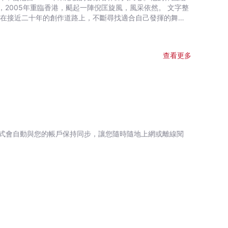
05年重臨香港，颳起一陣倪匡旋風，風采依然。 文字整
發現最愛還是寫小說，因為筆下一字一句都能原汁原味送到讀者
童話夢工場》小說系列廣受小讀者歡迎，長踞暢銷書榜。 繪
查看更多
畫藝術教材——香港生產力促進局製作）,《大偵探福爾摩斯》
式會自動與您的帳戶保持同步，讓您隨時隨地上網或離線閱