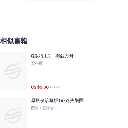
相似書籍
Q版特工2 挪亞方舟
梁科慶
US $
5.60
US $
7
原振俠珍藏版19-迷失樂園
倪匡 (衛斯理)