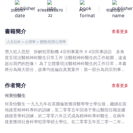
——
|
|
|
2020/07
97898886870
PDF
明窗出版社
法
22
醫
精
書籍簡介
查看更多
神
科
人文社科 > 心理學 > 變態/犯罪心理學
醫
潛入犯人思想 拆解犯罪動機 4宗刑事案件 X 4宗民事訴訟 多角
生
度呈現法醫精神科醫生日常工作 法醫精神科醫生的工作範圍，遠遠
工
超出我們的想像！ 為了立體重現法醫精神科醫生的工作日常，本書
作
將分為兩大部分，故事均改編自真實案件：第一部分為四宗刑事案
件；而第二部分則是首次收錄四宗的民事訴訟，精神創傷真的能索
手
取工傷？而法醫精神科醫生將能左右子女的撫養權誰屬？
記
作者簡介
查看更多
-
何美怡醫生
何
何美怡醫生 一九九九年在英國倫敦獲得醫學學士學位後，繼續在當
美
地接受精神科專科的訓練，至二零零五年回港于青山醫院任職並繼
怡
續接受專科訓練，於二零零八年正式成為精神科專科醫生，在兩年
醫
後更獲得社會科學犯罪學碩士學位。在二零零五年至二零一二年八
生
月期間，何醫生于香港醫管局唯一的法醫精神科部門任職精神科醫