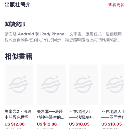
-
生，她曾於山醫院及小欖精神病治療中心處理超過二千五百宗個案
出版社簡介
查看更多
及撰寫二千多份法庭報告，亦多次獲裁判法院,區域法院及高等法院
文
邀請成為專家證人。何醫生致力?究精神病人的暴力風險評估和管
宇
理。她是香港第一個引入Structured Professional Judgement
宙
(SPJ)──暴力風險評估工具的醫生，在二零一二年九月曾參與一項
閱讀資訊
｜
關於不同國家使用暴力風險評估和管理的?究。這項?究有十六個國
請安裝
Android
和
iPad/iPhone
「文宇宙」應用程式。這個應用
Bookniverse
家參與，包括美國,英國,澳洲,加拿大等等，其中由何醫生作為香港
程式會自動與您的帳戶保持同步，讓您隨時隨地上網或離線閱讀。
的代表專家，而上述的?究結果已集結成書在美國出版。何醫生亦是
法醫精神科部門中暴力風險評估及管理小組的核心成員和主要的評
估培訓師，訓練了過百位精神健康相關的專業人員。醫院管理局在
相似書籍
二零一五年三月亦邀請她擔任暴力評估和管理進修課程的導師。二
零一八年，何醫生的著作《失常罪──法醫精神科醫生的代告白》成
為香港金閱獎文史哲類的獲獎書籍，二零一九年更榮獲香港教育城
的「中學生最愛書籍」獎項。 曾出版: 《失常罪》,《失常罪2》 網
址：http://psychplus.com.hk
失常罪2 - 法網
失常罪──法醫
不在場證人II
不在場證人III
中的異色世界
精神科醫生的代
——法醫精神科
——不同世代
告白
的過去
精神病定義
US $
12.86
US $
12.86
US $
10.05
US $
10.05