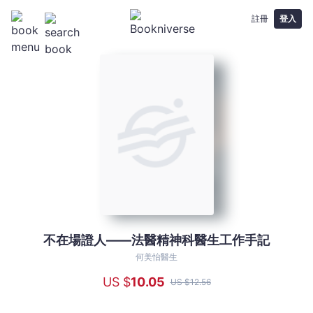
註冊
登入
不在場證人——法醫精神科醫生工作手記
不
在
何美怡醫生
場
US $
10
.05
US $
12
.56
證
人