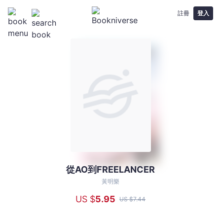
註冊
登入
從AO到FREELANCER
從
AO
黃明樂
到
US $
5
.95
US $
7
.44
FREELANCER
-