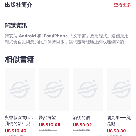
出版社簡介
查看更多
閱讀資訊
請安裝
Android
和
iPad/iPhone
「文宇宙」應用程式。這個應用
程式會自動與您的帳戶保持同步，讓您隨時隨地上網或離線閱讀。
相似書籍
與曾叔叔閒聊：
醫然有望
酒後的信
隅見集──我如
我們的新生兒科
是觀
US $
10.05
US $
9.02
教授
US $
12.56
US $
11.28
US $
10.40
US $
8.80