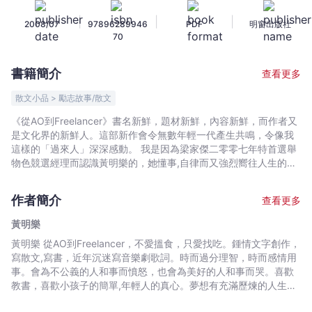
黃
|
|
|
2008/07
97896289946
PDF
明窗出版社
明
70
樂
-
書籍簡介
查看更多
文
宇
散文小品 > 勵志故事/散文
宙
《從AO到Freelancer》書名新鮮，題材新鮮，內容新鮮，而作者又
｜
是文化界的新鮮人。這部新作會令無數年輕一代產生共鳴，令像我
Bookniverse
這樣的「過來人」深深感動。 我是因為梁家傑二零零七年特首選舉
物色競選經理而認識黃明樂的，她懂事,自律而又強烈嚮往人生的率
性自由，給我一個異乎尋常的印象。 我欣見她踏上寫作之路。 從最
穩定的公務員(AO)變為最不穩定的自由人(freelancer)，黃明樂寫出
作者簡介
查看更多
了兩面的利弊苦樂得失，令人像交了一個活潑而可靠的好朋友。我
鄭重向讀者推介此書。
黃明樂
黃明樂 從AO到Freelancer，不愛搵食，只愛找吃。鍾情文字創作，
寫散文,寫書，近年沉迷寫音樂劇歌詞。時而過分理智，時而感情用
事。會為不公義的人和事而憤怒，也會為美好的人和事而哭。喜歡
教書，喜歡小孩子的簡單,年輕人的真心。夢想有充滿歷煉的人生。
相信人生最緊要好玩，但玩也應該玩得很認真。