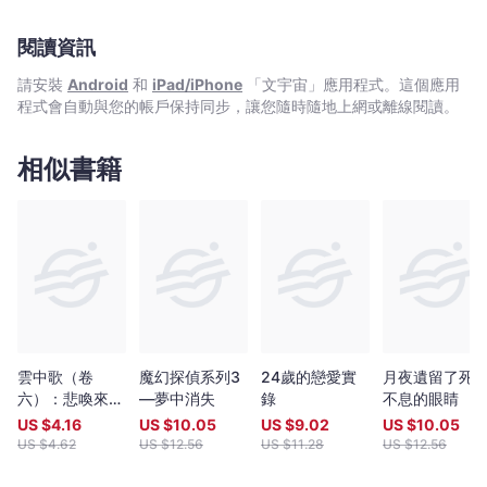
閱讀資訊
請安裝
Android
和
iPad/iPhone
「文宇宙」應用程式。這個應用
程式會自動與您的帳戶保持同步，讓您隨時隨地上網或離線閱讀。
相似書籍
雲中歌（卷
魔幻探偵系列3
24歲的戀愛實
月夜遺留了死
六）：悲喚來世
—夢中消失
錄
不息的眼睛
夢（完）
US $
4.16
US $
10.05
US $
9.02
US $
10.05
US $
4.62
US $
12.56
US $
11.28
US $
12.56