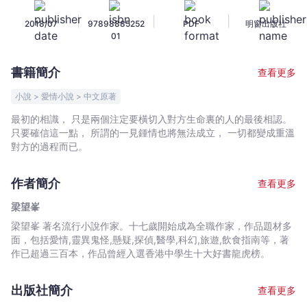
的
|
|
|
2018/07
97898885252
PDF
明窗出版社
你
01
-
梁
書籍簡介
查看更多
望
峯
小說 > 愛情小說 > 中文原著
-
最初的相識， 只是兩個注定要橫切入對方生命裏的人的最後相認。
文
只要確信這一點， 所謂的一見鍾情也將無法成立， 一切都變成重溫
宇
對方的過程而已。
宙
｜
作者簡介
查看更多
Bookniverse
梁望峯
梁望峯 著名流行小說作家。十七歲開始成為全職作家，作品題材多
面，包括愛情,靈異鬼怪,懸疑,探偵,醫學,科幻,旅遊,飲食指南等，著
作已超過三百本，作品曾經入選香港中學生十大好書龍虎榜。
出版社簡介
查看更多