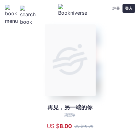
註冊
登入
再見，另一端的你
再
見，
梁望峯
另
US $
8
.00
US $
10
.00
一
端