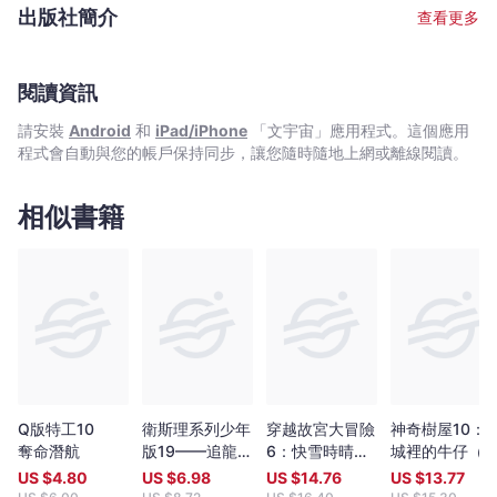
｜
2005年重臨香港，颳起一陣倪匡旋風，風采依然。 文字整理﹕耿
出版社簡介
查看更多
啟文 從害怕寫作變成天天寫作，從一名編劇變成了小說作者。在接
Bookniverse
近二十年的創作道路上，不斷尋找適合自己發揮的舞台。寫過電影,
電視,動畫,漫畫劇本，當過動漫公司創作總監。後來發現最愛還是寫
小說，因為筆下一字一句都能原汁原味送到讀者面前，格外親切。
閱讀資訊
擅長寫幽默有趣的故事，其作品《特務喜羊羊》,《童話夢工場》小
請安裝
Android
和
iPad/iPhone
「文宇宙」應用程式。這個應用
說系列廣受小讀者歡迎，長踞暢銷書榜。 繪畫﹕余遠鍠 從事多年漫
程式會自動與您的帳戶保持同步，讓您隨時隨地上網或離線閱讀。
畫工作。著名作品有﹕《數碼暴龍》（改編自日本著名動畫,行銷全
球數十個國家）,《妖怪總動員》（入選2005年第二屆書叢榜十本
好書之一）,《動夢成真》（中學電影動畫藝術教材——香港生產力
相似書籍
促進局製作）,《大偵探福爾摩斯》（全港最受歡迎圖畫故事系列，
連續多次打入各大暢銷書排行榜）。
Q版特工10
衛斯理系列少年
穿越故宮大冒險
神奇樹屋10：
奪命潛航
版19——追龍
6：快雪時晴帖
城裡的牛仔（
（上）
神乎其技
版）
US $
4.80
US $
6.98
US $
14.76
US $
13.77