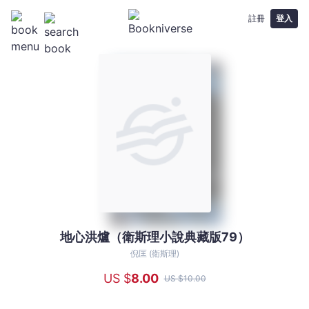
註冊
登入
地心洪爐（衛斯理小說典藏版79）
地
心
倪匡 (衛斯理)
洪
US $
8
.00
US $
10
.00
爐
（衛