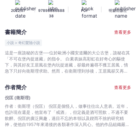
小
|
|
|
2022/07
97898886888
PDF
明窗出版社
說
38
典
藏
書籍簡介
查看更多
版
35)
小說 > 奇幻驚險小說
-
這是一座詭秘的古堡──位於歐洲小國安道爾的大公古堡，詭秘在其
倪
「不可在堡內捉迷藏」的指令。 白素表妹高彩虹在好奇心的驅使
匡
下，與其好友王居風在堡內玩捉迷藏，卻最終遍尋不獲王居風，情
(衛
急下只好向衛斯理求助。然而，在衛斯理到埗後，王居風卻又再突
然出現，衛斯理因而不知就裏的以為只是小孩子鬧着玩。豈料，高
斯
彩虹和王居風不久後雙雙失蹤，令衛斯理驚覺事情的嚴重性，請來
理)
作者簡介
查看更多
大公古堡的管理員古昂幫忙尋芳。然而一波未平一波又起，古昂離
-
奇地被中古世紀的武器擊斃，衛斯理成最大嫌疑的兇手…… 這場捉
倪匡 (衛斯理)
文
迷藏可不是小孩子的玩意，稍一不慎恐有性命之虞！ 「在時間中旅
作者﹕衛斯理（倪匡） 倪匡是個怪人，做事往往出人意表。近年，
宇
行」這種設想，十分迷人，試想，人若是真可以隨時間回到過去，
也許現在還是，他宣布了「戒酒」，但定義是酒可照飲，不過不要
進入未來，這是什麼樣的一種情景。
宙
飲醉。倪匡的廣泛興趣，過目不忘的本領以及鍥而不捨的研究精
｜
神，使他自1957年來港後的各類著作深入民心。他的作品組織嚴謹
Bookniverse
又帶啟發性，常使人有意想不到的收穫。倪匡早年已移居美國，