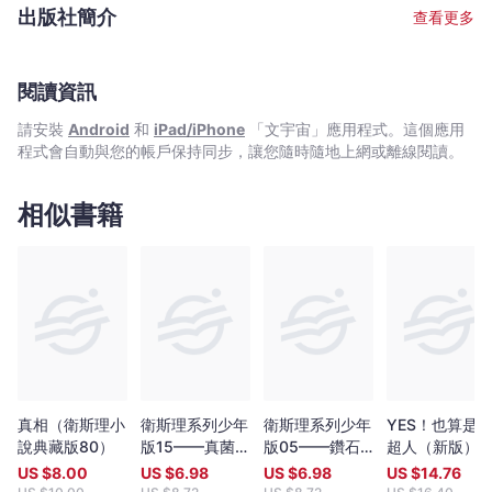
2005年重臨香港，颳起一陣倪匡旋風，風采依然。 文字整理﹕耿
出版社簡介
查看更多
啟文 從害怕寫作變成天天寫作，從一名編劇變成了小說作者。在接
近二十年的創作道路上，不斷尋找適合自己發揮的舞台。寫過電影,
電視,動畫,漫畫劇本，當過動漫公司創作總監。後來發現最愛還是寫
小說，因為筆下一字一句都能原汁原味送到讀者面前，格外親切。
閱讀資訊
擅長寫幽默有趣的故事，其作品《特務喜羊羊》,《童話夢工場》小
請安裝
Android
和
iPad/iPhone
「文宇宙」應用程式。這個應用
說系列廣受小讀者歡迎，長踞暢銷書榜。 繪畫﹕余遠鍠 從事多年漫
程式會自動與您的帳戶保持同步，讓您隨時隨地上網或離線閱讀。
畫工作。著名作品有﹕《數碼暴龍》（改編自日本著名動畫,行銷全
球數十個國家）,《妖怪總動員》（入選2005年第二屆書叢榜十本
好書之一）,《動夢成真》（中學電影動畫藝術教材——香港生產力
相似書籍
促進局製作）,《大偵探福爾摩斯》（全港最受歡迎圖畫故事系列，
連續多次打入各大暢銷書排行榜）。
真相（衛斯理小
衛斯理系列少年
衛斯理系列少年
YES！也算是
說典藏版80）
版15——真菌之
版05——鑽石
超人（新版）
毀滅（上）
花（上）
US $
8.00
US $
6.98
US $
6.98
US $
14.76