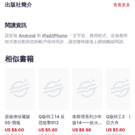
2005年重臨香港，颳起一陣倪匡旋風，風采依然。 文字整理﹕耿
出版社簡介
查看更多
啟文 從害怕寫作變成天天寫作，從一名編劇變成了小說作者。在接
近二十年的創作道路上，不斷尋找適合自己發揮的舞台。寫過電影,
電視,動畫,漫畫劇本，當過動漫公司創作總監。後來發現最愛還是寫
小說，因為筆下一字一句都能原汁原味送到讀者面前，格外親切。
閱讀資訊
擅長寫幽默有趣的故事，其作品《特務喜羊羊》,《童話夢工場》小
請安裝
Android
和
iPad/iPhone
「文宇宙」應用程式。這個應用
說系列廣受小讀者歡迎，長踞暢銷書榜。 繪畫﹕余遠鍠 從事多年漫
程式會自動與您的帳戶保持同步，讓您隨時隨地上網或離線閱讀。
畫工作。著名作品有﹕《數碼暴龍》（改編自日本著名動畫,行銷全
球數十個國家）,《妖怪總動員》（入選2005年第二屆書叢榜十本
好書之一）,《動夢成真》（中學電影動畫藝術教材——香港生產力
相似書籍
促進局製作）,《大偵探福爾摩斯》（全港最受歡迎圖畫故事系列，
連續多次打入各大暢銷書排行榜）。
原振俠珍藏版
Q版特工14 反
衛斯理系列少年
Q版特工2 挪
05-寶狐
恐狙擊912
版14——妖火
亞方舟
（下）
US $
8.00
US $
5.60
US $
6.98
US $
5.60