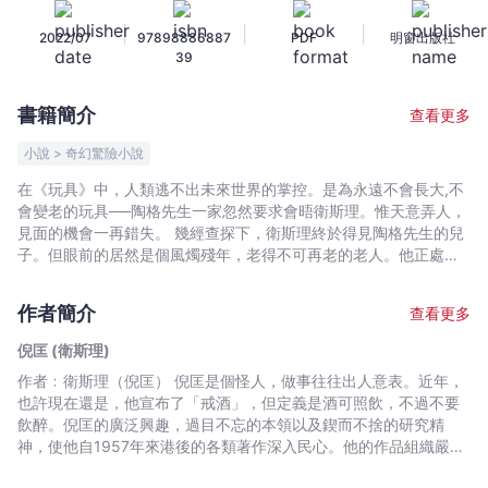
小
|
|
|
2022/07
97898886887
PDF
明窗出版社
說
39
典
藏
書籍簡介
查看更多
版
27)
小說 > 奇幻驚險小說
-
在《玩具》中，人類逃不出未來世界的掌控。是為永遠不會長大,不
倪
會變老的玩具──陶格先生一家忽然要求會晤衛斯理。惟天意弄人，
匡
見面的機會一再錯失。 幾經查探下，衛斯理終於得見陶格先生的兒
(衛
子。但眼前的居然是個風燭殘年，老得不可再老的老人。他正處於
生命的盡頭，掙扎並吃力地吐出一句：「他們……臨滅亡之前……佈
斯
下了……許多圈套……」 人類自遠古開始，就已進入了一個步向徹底
理)
作者簡介
查看更多
毀滅，自掘墳墓的圈套之中。
-
倪匡 (衛斯理)
文
作者﹕衛斯理（倪匡） 倪匡是個怪人，做事往往出人意表。近年，
宇
也許現在還是，他宣布了「戒酒」，但定義是酒可照飲，不過不要
宙
飲醉。倪匡的廣泛興趣，過目不忘的本領以及鍥而不捨的研究精
｜
神，使他自1957年來港後的各類著作深入民心。他的作品組織嚴謹
Bookniverse
又帶啟發性，常使人有意想不到的收穫。倪匡早年已移居美國，