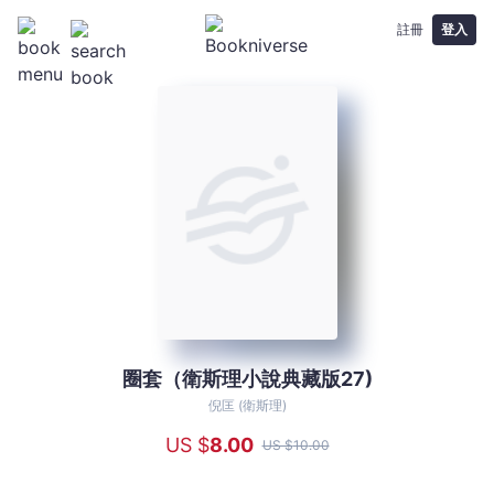
註冊
登入
圈套（衛斯理小說典藏版27)
圈
套
倪匡 (衛斯理)
（衛
US $
8
.00
US $
10
.00
斯
理