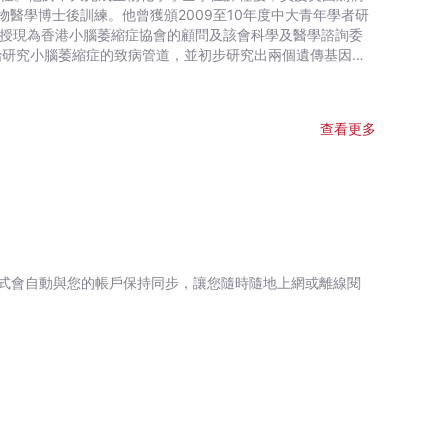
醫學博士後訓練。他曾獲頒2009至10年度中大青年學者研
教授現為香港小腦萎縮症協會的顧問及該會科學及醫學諮詢委
始研究小腦萎縮症的致病管道，並初步研究出兩個遺傳基因圖
方案，基金於2014年開始資助香港中文大學進行為期3年研
的多肽分子（由蛋白質中13個氨基酸肽合成），能有效抑制神
為罕見神經系統病患者帶來令人振奮的消息。
查看更多
式會自動與您的帳戶保持同步，讓您隨時隨地上網或離線閱