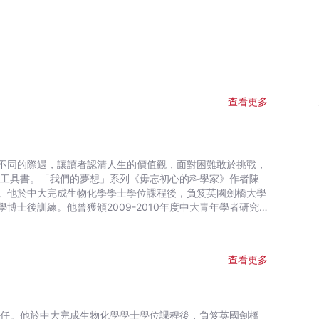
查看更多
不同的際遇，讓讀者認清人生的價值觀，面對困難敢於挑戰，
的工具書。「我們的夢想」系列《毋忘初心的科學家》作者陳
。他於中大完成生物化學學士學位課程後，負笈英國劍橋大學
士後訓練。他曾獲頒2009-2010年度中大青年學者研究
博士團隊於2007年開始研究小腦萎縮症的致病管道，並初步
縮症的致病原因及治療方案，基金於2014年開始資助香港
隊發明了一種名為P3 的多(月太)分子（由蛋白質中13 個氨
查看更多
及商標局的專利，可望成為新藥物，為罕見神經系統病患者帶來