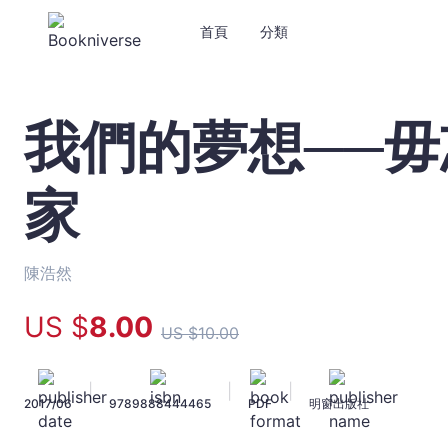
首頁
分類
我們的夢想──
我
們
的
家
夢
想
──
毋
陳浩然
忘
初
US $
8
.00
US $
10
.00
心
的
科
|
|
|
2017/06
9789888444465
PDF
明窗出版社
學
家