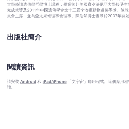
大學修讀遺傳學哲學博士課程，畢業後赴美國賓夕法尼亞大學接受生物
究成就獎及2011年中國遺傳學會第十三屆李汝祺動物遺傳學獎。陳
員會主席，並為亞太果蠅理事會理事。陳浩然博士團隊於2007年開
譜與小腦萎縮症有直接關係；為找出更多小腦萎縮症的致病原因及治療
究，並於2016年取得進展，陳浩然博士及其團隊發明了一種名為P3
經細胞退化，並已取得美國專利及商標局的專利，可望成為新藥物，
出版社簡介
閱讀資訊
請安裝
Android
和
iPad/iPhone
「文宇宙」應用程式。這個應用程
讀。