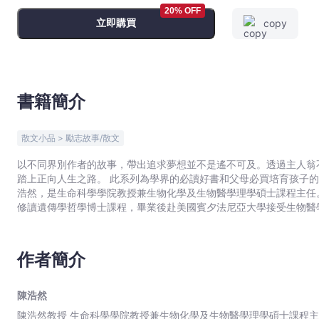
-
20% OFF
立即購買
copy
陳
浩
然
-
文
書籍簡介
宇
宙
散文小品 > 勵志故事/散文
｜
Bookniverse
以不同界別作者的故事，帶出追求夢想並不是遙不可及。透過主人翁
踏上正向人生之路。 此系列為學界的必讀好書和父母必買培育孩子
浩然，是生命科學學院教授兼生物化學及生物醫學理學碩士課程主任
修讀遺傳學哲學博士課程，畢業後赴美國賓夕法尼亞大學接受生物醫學博
成就獎及2011年中國遺傳學會第十三屆李汝祺動物遺傳學獎。陳浩然
研究出兩個遺傳基因圖譜與小腦萎縮症有直接關係；為找出更多小腦萎
中文大學進行為期3年研究，並於2016年取得進展，陳浩然博士及其團
作者簡介
基酸(月太)合成），能有效抑制神經細胞退化，並已取得美國專利
令人振奮的消息。
陳浩然
陳浩然教授 生命科學學院教授兼生物化學及生物醫學理學碩士課程主任。他於中大完成生物化學學士學位課程後，負笈英國劍橋