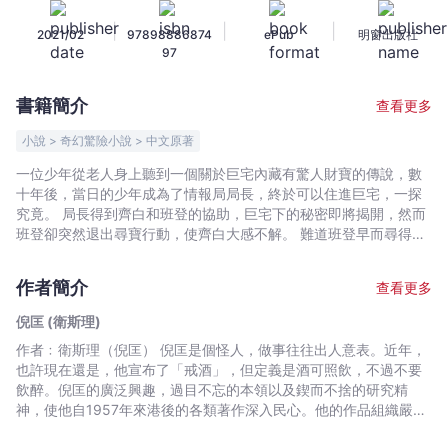
少
|
|
|
2021/02
97898886874
ePub
明窗出版社
年
97
版
16
書籍簡介
查看更多
——
密
小說 > 奇幻驚險小說 > 中文原著
碼
一位少年從老人身上聽到一個關於巨宅內藏有驚人財寶的傳說，數
（下）
十年後，當日的少年成為了情報局局長，終於可以住進巨宅，一探
-
究竟。 局長得到齊白和班登的協助，巨宅下的秘密即將揭開，然而
倪
班登卻突然退出尋寶行動，使齊白大感不解。 難道班登早而尋得寶
藏？至於衛斯理早前遇到的不知名奇怪生物，又是從何而來？
匡
(衛
作者簡介
查看更多
斯
倪匡 (衛斯理)
理)
作者﹕衛斯理（倪匡） 倪匡是個怪人，做事往往出人意表。近年，
-
也許現在還是，他宣布了「戒酒」，但定義是酒可照飲，不過不要
文
飲醉。倪匡的廣泛興趣，過目不忘的本領以及鍥而不捨的研究精
宇
神，使他自1957年來港後的各類著作深入民心。他的作品組織嚴謹
宙
又帶啟發性，常使人有意想不到的收穫。倪匡早年已移居美國，