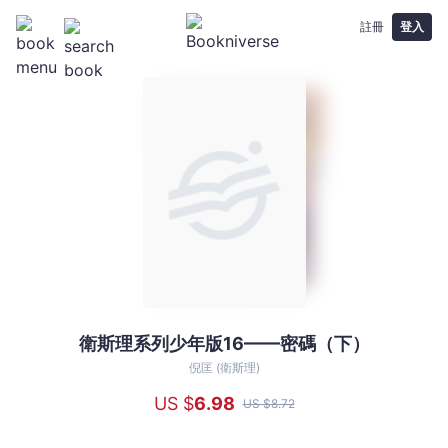
註冊
登入
衛斯理系列少年版16——密碼（下）
衛
斯
倪匡 (衛斯理)
理
US $
6
.98
US $
8
.72
系
列