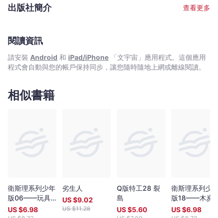
｜
2005年重臨香港，颳起一陣倪匡旋風，風采依然。 文字整理﹕耿
出版社簡介
查看更多
啟文 從害怕寫作變成天天寫作，從一名編劇變成了小說作者。在接
Bookniverse
近二十年的創作道路上，不斷尋找適合自己發揮的舞台。寫過電影,
電視,動畫,漫畫劇本，當過動漫公司創作總監。後來發現最愛還是寫
小說，因為筆下一字一句都能原汁原味送到讀者面前，格外親切。
閱讀資訊
擅長寫幽默有趣的故事，其作品《特務喜羊羊》,《童話夢工場》小
請安裝
Android
和
iPad/iPhone
「文宇宙」應用程式。這個應用
說系列廣受小讀者歡迎，長踞暢銷書榜。 繪畫﹕余遠鍠 從事多年漫
程式會自動與您的帳戶保持同步，讓您隨時隨地上網或離線閱讀。
畫工作。著名作品有﹕《數碼暴龍》（改編自日本著名動畫,行銷全
球數十個國家）,《妖怪總動員》（入選2005年第二屆書叢榜十本
好書之一）,《動夢成真》（中學電影動畫藝術教材——香港生產力
相似書籍
促進局製作）,《大偵探福爾摩斯》（全港最受歡迎圖畫故事系列，
連續多次打入各大暢銷書排行榜）。
衛斯理系列少年
劣生人
Q版特工28 裂
衛斯理系列少
版06——玩具
島
版18——木炭
US $
9.02
（下）
（下）
US $
11.28
US $
6.98
US $
5.60
US $
6.98