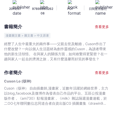
手
|
|
|
2019/07
97898885262
PDF
日閱堂出版社
記
08
-
Cuson
書籍簡介
查看更多
Lo
(咳
漫畫圖文書 > 圖文書 > 中文原著
神)
經歷了人生中最重大的兩件事——父親去世及離婚，Cuson作出了
-
什麼改變？一向以個人生活題材為創作靈感的Cuson，為讀者帶來
文
他的新生活領悟。 在與家人的關係方面，如何維繫得更緊密？在一
宇
趟與家人一起去的濟洲之旅，又有什麼溫馨而好笑的事發生？
宙
｜
作者簡介
查看更多
Bookniverse
Cuson Lo (咳神)
Cuson（咳神） 自由插畫師,漫畫家，近數年活躍於網絡世界，主力
以blog,facebook及微博作為發表自己作品的平台。五區公投漫畫
版作者，《am730》駐報漫畫家，《milk》雜誌隔週漫畫連載，於
二ΟΟ七年聯同數位志同道合者自資出版CG 插圖畫集《drawin9
life》，二Ο一Ο年七月推出首本個人繪本作品《我的港女老婆》，