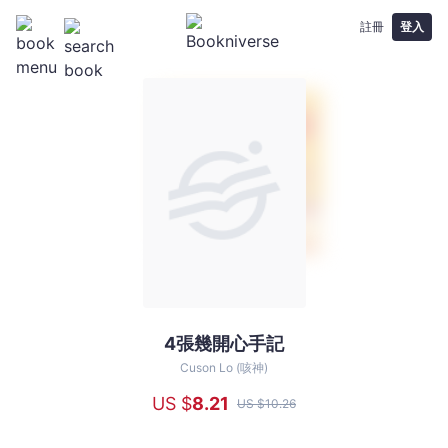
註冊
登入
4張幾開心手記
4
張
Cuson Lo (咳神)
幾
US $
8
.21
US $
10
.26
開
心