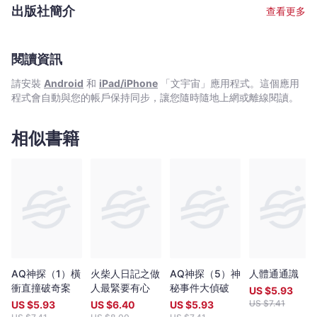
至今陸續推出多本著作。
出版社簡介
查看更多
閱讀資訊
請安裝
Android
和
iPad/iPhone
「文宇宙」應用程式。這個應用
程式會自動與您的帳戶保持同步，讓您隨時隨地上網或離線閱讀。
相似書籍
AQ神探（1）橫
火柴人日記之做
AQ神探（5）神
人體通通識
衝直撞破奇案
人最緊要有心
秘事件大偵破
US $
5.93
US $
7.41
US $
5.93
US $
6.40
US $
5.93