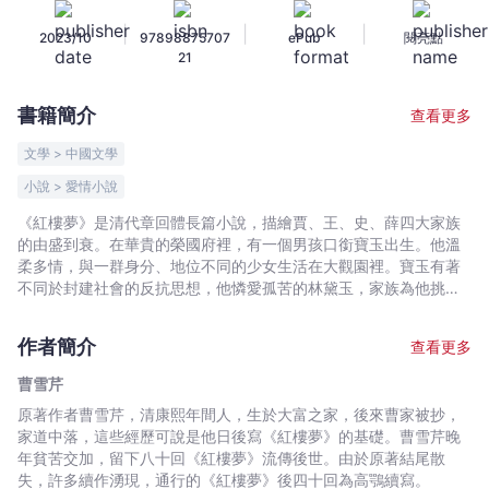
-
|
|
|
2023/10
97898875707
ePub
閱亮點
曹
21
雪
芹
書籍簡介
查看更多
-
文
文學 > 中國文學
宇
小說 > 愛情小說
宙
《紅樓夢》是清代章回體長篇小說，描繪賈、王、史、薛四大家族
｜
的由盛到衰。在華貴的榮國府裡，有一個男孩口銜寶玉出生。他溫
Bookniverse
柔多情，與一群身分、地位不同的少女生活在大觀園裡。寶玉有著
不同於封建社會的反抗思想，他憐愛孤苦的林黛玉，家族為他挑選
的妻子卻是大家閨秀薛寶釵……《紅樓夢》書寫愛情悲劇，也寫人倫
親情、官場黑暗、老病生死。全書濃縮了十八世紀清朝的森羅夢
作者簡介
查看更多
象，以叩問「情為何物」。《紅樓夢》全書共一百二十回，編者分
為上、中、下三卷，每卷收錄四十回。
曹雪芹
原著作者曹雪芹，清康熙年間人，生於大富之家，後來曹家被抄，
家道中落，這些經歷可說是他日後寫《紅樓夢》的基礎。曹雪芹晚
年貧苦交加，留下八十回《紅樓夢》流傳後世。由於原著結尾散
失，許多續作湧現，通行的《紅樓夢》後四十回為高鶚續寫。