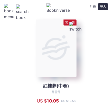
註冊
登入
繁
简
紅樓夢(中卷)
紅
樓
曹雪芹
夢
US $
10
.05
US $
12
.56
(中
卷)