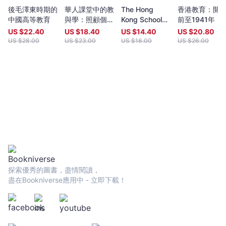
後毛澤東時期的
華人課堂中的教
The Hong
香港教育：開
中國高等教育
與學：照顧個別
Kong School
前至1941年
學習需要
Curriculum:
US $
22.40
US $
18.40
US $
14.40
US $
20.80
Development
US $
28.00
US $
23.00
US $
18.00
US $
26.00
探索優秀的圖書，盡情閱讀，
盡在Bookniverse應用中 - 立即下載！