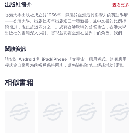
雙語教學論叢》,《語文測試的理論和實踐》,《教學與測試：語文學
文四篇，全屬中國語文書面語測試的討論。內容主要是介紹「書面
出版社簡介
查看更多
習成效的評量》。
漢語水平考試」的緣起,特色,設計,實施和實施過程中所遭遇的困
難，其中也有涉及社會文化如何影響讀寫測試,語文測試與語文教學
香港大學出版社成立於1956年，隸屬於亞洲最具影響力的英語學府
之間有何關係等等方面的探討。對關心香港中國語文水平尤其是寫
——香港大學。出版社每年出版逾三十種新書，且中文書的比例持
作水平評量的人，應有參考或討論的價值。
續增加，現已超過四分之一。憑藉香港獨特的國際地位，香港大學
出版社的書籍深入探討、審視並彰顯亞洲在世界中的角色。我們在
中國歷史與文化、法律、公共衛生、社會工作、電影與媒體研究、
藝術，以及建築與城市規劃等領域的出版物尤為享有盛譽。
閱讀資訊
請安裝
Android
和
iPad/iPhone
「文宇宙」應用程式。這個應用
程式會自動與您的帳戶保持同步，讓您隨時隨地上網或離線閱讀。
相似書籍