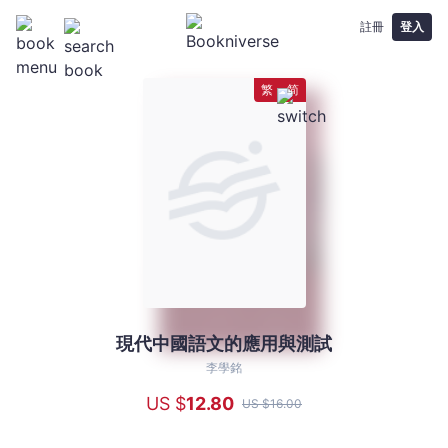
註冊
登入
繁
简
現代中國語文的應用與測試
現
代
李學銘
中
US $
12
.80
US $
16
.00
國
語