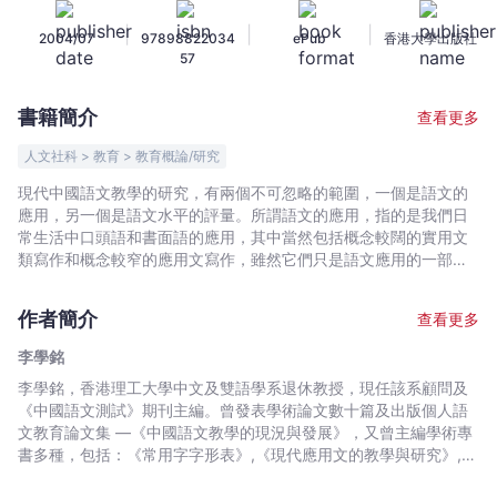
文
|
|
|
2004/07
97898822034
ePub
香港大學出版社
的
57
應
用
書籍簡介
查看更多
與
測
人文社科 > 教育 > 教育概論/研究
試
現代中國語文教學的研究，有兩個不可忽略的範圍，一個是語文的
-
應用，另一個是語文水平的評量。所謂語文的應用，指的是我們日
李
常生活中口頭語和書面語的應用，其中當然包括概念較闊的實用文
學
類寫作和概念較窄的應用文寫作，雖然它們只是語文應用的一部
分，但卻是相當重要的一部分。至於學生的語文水平，更是語文教
銘
育工作者,語文教育研究者,社會人士向來關注的課題，但何謂語文水
-
作者簡介
查看更多
平？怎樣評量？為甚麼要評量？評量時有甚麼困難？.....則是近期愈
文
來愈多人熱切討論的話題。 《現代中國語文的應用與測試》是一本
李學銘
宇
討論現代應用文教學和中國語文水平測試的論文集，共收論文十二
李學銘，香港理工大學中文及雙語學系退休教授，現任該系顧問及
宙
篇，分為一,二兩輯。第一輯是「中國語文應用」，有論文八篇，內
《中國語文測試》期刊主編。曾發表學術論文數十篇及出版個人語
容以應用文為中心，討論應用文與實用文的概念,現代應用文教學,應
｜
文教育論文集 —《中國語文教學的現況與發展》，又曾主編學術專
用文教學和寫作的研究,多媒體應用文自學教材的製作,商業廣告的用
Bookniverse
書多種，包括：《常用字字形表》,《現代應用文的教學與研究》,
語,政府公函的格式等等有關問題，其中也有涉及文學創作與實用文
《大專寫作研究集刊》,《現代應用文參考書目提要初編》,《中文及
類包括應用文寫作方面的討論。第二輯是「中國語文測試」，有論