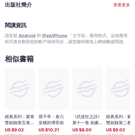
賣，且於2011年奪得中國最大型動漫獎項「金龍獎」之第八屆「最
出版社簡介
查看更多
佳成人漫畫獎」。多年來兼職流行樂填詞人，作品有盧巧音《深
藍》、《風鈴》及《阿修羅樹海》；王菲《光之翼》；陳奕迅《早
開的長途班》等。其中《深藍》獲2000年香港作曲家及作詞家協會
（CASH）「最佳歌詞獎」。武術愛好及研究者，修習菲律賓兵器術
閱讀資訊
多年。2010、2012及2013年三度擔任香港電台電視部武術紀錄片
請安裝
Android
和
iPad/iPhone
「文宇宙」應用程式。這個應用
《功夫傳奇》主持，親身探尋武術的根源奧秘。「我的書，寫給世
程式會自動與您的帳戶保持同步，讓您隨時隨地上網或離線閱讀。
上所有酷愛自由的人。」這是他的寫作信條。「這部小說，我著力
描寫武者那不屈的魂魄，期望這股奮發向上的正能量，能夠感染和
提振人心。」 喬靖夫暢銷長篇系列《武道狂之詩》，從經典武俠原
相似書籍
點再出發，以獨特視角與筆法，創造出具凌厲狠勁，強悍而不孤的
濃厚「狼派」風味，令人熱血奔騰！ 網誌：
jozev1969.blogspot.com, Facebook專頁：
www.facebook.com/jozev.works 微博：weibo.com/jozev1969
電郵：
jozev1969@yahoo.com.hk
經典系列：紫青
孺子帝：卷六
《武道狂之詩》
經典系列：紫
雙劍錄第五卷--
皇權的博奕術
第十一卷 劍豪
雙劍錄第二卷--
血影開府
戰爭
老魔淫娃
US $
9.02
US $
10.21
US $
8.00
US $
9.02