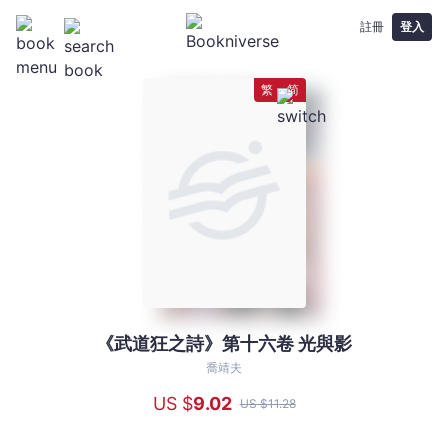
註冊
登入
繁
简
《武道狂之詩》第十六卷 光與影
《武
道
喬靖夫
狂
US $
9
.02
US $
11
.28
之
詩》