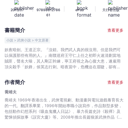
第
|
|
|
2015/07
97898812786
ePub
天行者出版
十
61
六
卷
書籍簡介
查看更多
光
與
小說 > 武俠小說 > 中文原著
影
妖夜暗劍。王道正宗。『沒錯。我們武人真的很沒用。但是我們可
-
以保護那些有用的人。』南贛巡府王守仁上任之初即火速清剿當地
喬
賊匪，聲名大噪，其人剛正幹練，寧王府視之為心腹大患，遂雇用
靖
頂尖殺手「妖鋒」侯英志行刺。暗夜當中，危機迫在眉睫，卻有意
想不到的救兵，爆發一場故人宿命之戰！「破門六劍」與獞人狼兵
夫
深入寧王府虎穴，誓要拯救被囚禁的霍瑤花，成功關頭，遇上妖邪
-
作者簡介
查看更多
劍士攔路，荊裂再受考驗……狼派武俠劇第十六幕．龍虎之決斷！
文
喬靖夫
宇
喬靖夫 1969年香港出生，武俠電視劇、動漫畫與電玩遊戲養育長大
宙
的一代。翻譯系畢業，1996年開始專職小說寫作，作品類型多變，
｜
包括動作幻想系列《吸血鬼獵人日誌》、暴力長篇史詩《殺禪》及
Bookniverse
驚悚偵探故事《誤宮大廈》等。2008年推出長篇狼派武俠作品《武
道狂之詩》大受注目，長期榮登香港暢銷書榜，其改編漫畫同時熱