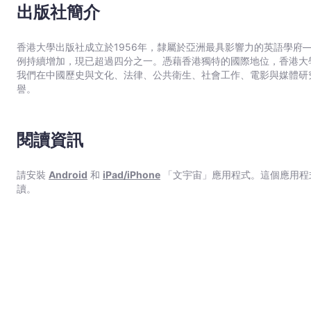
出版社簡介
香港大學出版社成立於1956年，隸屬於亞洲最具影響力的英語學府
例持續增加，現已超過四分之一。憑藉香港獨特的國際地位，香港大
我們在中國歷史與文化、法律、公共衛生、社會工作、電影與媒體研
譽。
閱讀資訊
請安裝
Android
和
iPad/iPhone
「文宇宙」應用程式。這個應用程
讀。