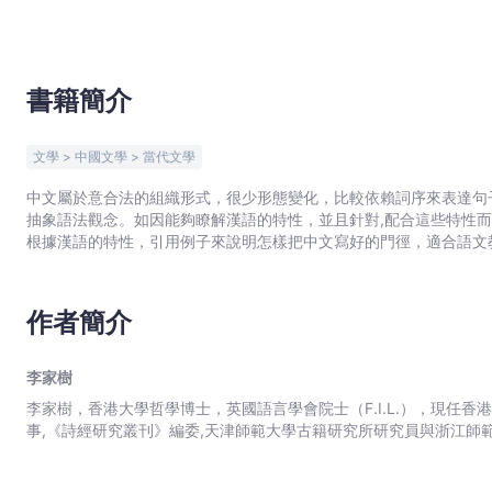
宇
宙
｜
Bookniverse
書籍簡介
文學 > 中國文學 > 當代文學
中文屬於意合法的組織形式，很少形態變化，比較依賴詞序來表達句
抽象語法觀念。如因能夠瞭解漢語的特性，並且針對,配合這些特性
根據漢語的特性，引用例子來說明怎樣把中文寫好的門徑，適合語文教
作者簡介
李家樹
李家樹，香港大學哲學博士，英國語言學會院士（F.I.L.），現任香
事,《詩經研究叢刊》編委,天津師範大學古籍研究所研究員與浙江師