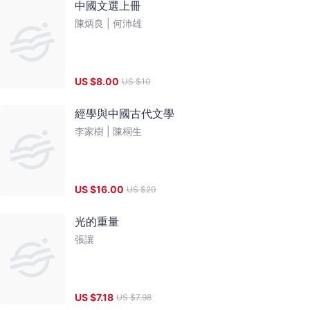
中國文選上冊
陳炳良 |
何沛雄
US $
8.00
US $
10
經學與中國古代文學
李家樹 |
陳桐生
US $
16.00
US $
20
光的重量
張讓
US $
7.18
US $
7.98