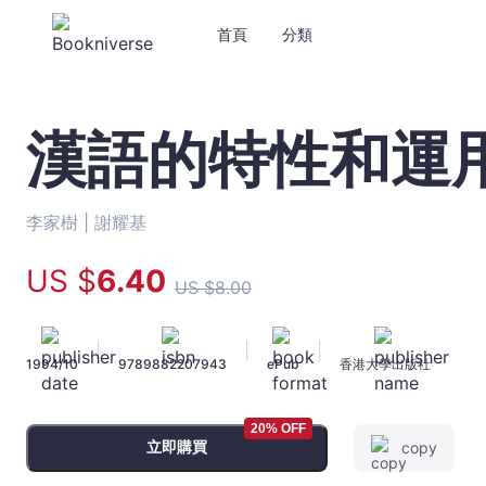
首頁
分類
漢語的特性和運
漢
語
的
特
李家樹 |
謝耀基
性
和
US $
6
.40
US $
8
.00
運
用
-
|
|
|
1994/10
9789882207943
ePub
香港大學出版社
李
家
樹
20% OFF
-
立即購買
copy
文