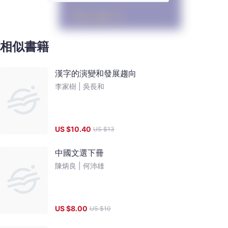
相似書籍
漢字的演變和發展趨向
李家樹 |
吳長和
US $
10.40
US $
13
中國文選下冊
陳炳良 |
何沛雄
US $
8.00
US $
10