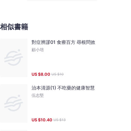
相似書籍
對症辨謬01 食療百方 尋根問效
顧小培
US $
8.00
US $
10
治本清源(1) 不吃藥的健康智慧
伍志堅
US $
10.40
US $
13