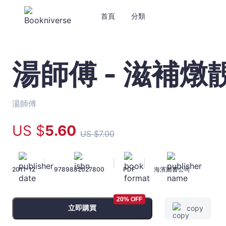
首頁
分類
湯師傅 - 滋補燉
湯
師
傅
-
湯師傅
滋
補
US $
5
.60
US $
7
.00
燉
靚
湯
|
|
|
2011-12
9789882027800
PDF
海濱圖書公司
-
湯
師
20% OFF
傅
立即購買
copy
-