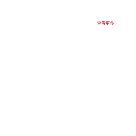
查看更多
式會自動與您的帳戶保持同步，讓您隨時隨地上網或離線閱