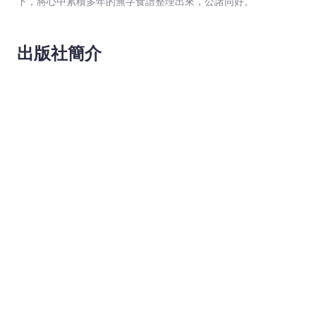
下，將心中累積多年的無字食譜整理出來，公諸同好。
出版社簡介
閱讀資訊
請安裝
Android
和
iPad/iPhone
「文宇宙」應用程式。這個應用程
讀。