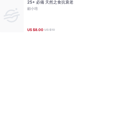
25+ 必備 天然之食抗衰老
顧小培
US $
8.00
US $
10
培元正道（3）排毒素護肝消脂
顧小培
US $
8.00
US $
10
對症辨謬03 激活酵素 除慢性病
顧小培
US $
8.00
US $
10