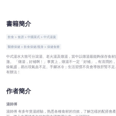
文
宇
宙
｜
書籍簡介
Bookniverse
飲食 > 食譜 > 中國菜式 > 中式湯羹
醫療保健 > 飲食保健/瘦身 > 保健食療
中式湯水大致可分滾湯、老火湯及燉湯，當中以燉湯最能夠保存食材
澈。 「燉湯，好補啊﹗」事實上，燉湯不一定「好補」，有清潤的，也有解燥的。 季節交替時，人體易受外邪入侵而患病；秋冬
燥氣盛，易出現氣血不足、手腳冰冷；生活習慣不良會導致肝腎不足……湯師
有辦法﹗
作者簡介
湯師傅
湯師傅 有多年煲湯經驗，熟悉各種食材的功效，了解怎樣的配搭會產生何種效果，從而迎合身體上各項需要。經出版社極力遊說