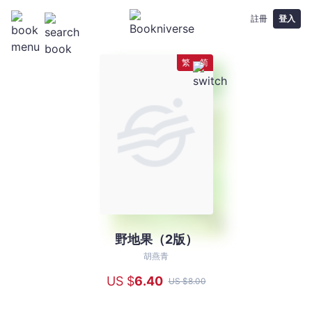
註冊
登入
繁
简
野地果（2版）
野
地
胡燕青
果
US $
6
.40
US $
8
.00
（2
版）