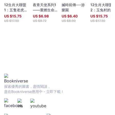
12生肖大聯盟
夜青天使系列1
搣時前傳──游
12生肖大聯盟
1：五隻老虎開
——重燃生命的
樂園
2：玉兔村的園
記者會
亮光
遊會不一樣
US $
15.75
US $
6.98
US $
6.40
US $
15.75
US $
17.50
US $
8.72
US $
8.00
US $
17.50
探索優秀的圖書，盡情閱讀，
盡在Bookniverse應用中 - 立即下載！