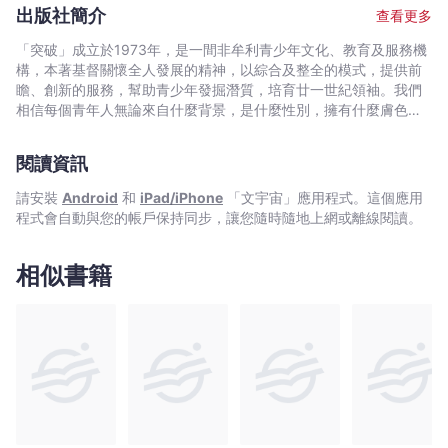
獎）；兩部作品入選中學生好書龍虎榜「十大好書」（《好心
出版社簡介
查看更多
人》，《剪髮》）；2016年散文集《長椅的兩頭》獲得「香港金閱
獎」，其他獎項包括三項香港中文文學雙年獎首獎（詩集《地車
「突破」成立於1973年，是一間非牟利青少年文化、教育及服務機
裏》，少年小說《一米四八》及散文集《蝦子香》）；2003年獲香
構，本著基督關懷全人發展的精神，以綜合及整全的模式，提供前
港藝術發展局頒發的「藝術成就獎」（文學藝術）。著作超過五十
瞻、創新的服務，幫助青少年發掘潛質，培育廿一世紀領袖。我們
種。
相信每個青年人無論來自什麼背景，是什麼性別，擁有什麼膚色，
都擁有領袖的素質；重要的是有同路人有肯定他們，給他們鼓勵，
幫助他們將潛能及創意發揮出來。
閱讀資訊
請安裝
Android
和
iPad/iPhone
「文宇宙」應用程式。這個應用
程式會自動與您的帳戶保持同步，讓您隨時隨地上網或離線閱讀。
相似書籍