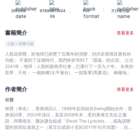
二：
|
|
|
2012/06
97898815534
PDF
天行者出版
勝
09
負
-
書籍簡介
查看更多
林
寶
小說 > 武俠小說
-
人類這群體，於地球已經歷了百萬年的演變，但仍未發揮其應有的
文
功能； 不過到了這個時代，我們終於等到了「隱魂」的出現。 公元
宇
2241年，地球；人類的新秩序社會，已運行了一百九十年。 未來的
宙
世界，只有： 一個政權(太平連合)、一批叛軍(馬賽克)、 兩種地域
(正民城市、荒民地域)。 但多了逾百個由異能人隱魂所組織而成的
｜
勢力團體──隱兵團。 時空交錯，斷線連起。 幻想無盡，突破極
Bookniverse
作者簡介
查看更多
限。 連合廣場大道一戰餘波未了，奇變疊生；封自來前身的身份將
被披露，一臧亦接下了「牙怒」的終極任務，方小琪更是命運轉
林寶
向，遭逢巨變…… 白駒遺留下來那個未完成的設計──「阿瑞斯的鳥
林寶（筆名），香港填詞人，1998年起與組合Swing開始合作，晉
僕」到底是甚麼？ 霍雨的失蹤又是否與它有關？ 風雨欲來，戰雲密
身填詞界。2003年淡出，直至2009年末，受到黃偉文先生之邀
佈。 封自來與一臧、連合派來的帝都專使、馬賽克的特務隱兵、
請，與喬靖夫、陳詠謙合組成「Shoot The Lyricists」，成為該聯
「曼陀」的「血營」兩人，將於北早門展開連場暗戰、死戰、空
盟的首四位成員之一（第五位成員小克於2011年10月加盟），自此
戰！ 戒嚴一夜，戰曲雷動奏起。 《戰問太平》，正是以這個表面太
再度逐步增產。 自2008年起開始籌備《戰問太平》的故事架構。
平、暗裡風起雲湧的時代作為畫簿，以數目眾多、性格鮮明、形相