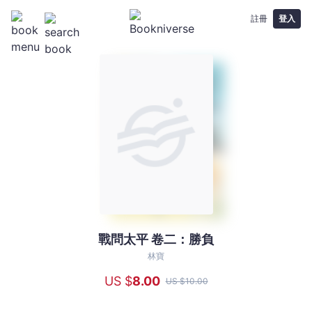
註冊
登入
戰問太平 卷二：勝負
戰
問
林寶
太
US $
8
.00
US $
10
.00
平
卷