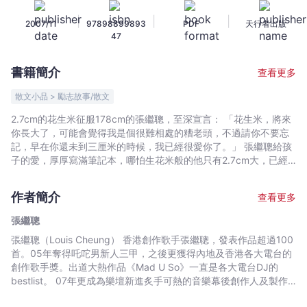
-
|
|
|
2007/11
97898899893
PDF
天行者出版
張
47
繼
聰
書籍簡介
查看更多
-
文
散文小品 > 勵志故事/散文
宇
2.7cm的花生米征服178cm的張繼聰，至深宣言： 「花生米，將來
宙
你長大了，可能會覺得我是個很難相處的糟老頭，不過請你不要忘
｜
記，早在你還未到三厘米的時候，我已經很愛你了。」 張繼聰給孩
Bookniverse
子的愛，厚厚寫滿筆記本，哪怕生花米般的他只有2.7cm大，已經
足已改變世界。 一封封真實動人的信，紀錄了一個還是別人眼中的
大孩子，戀愛與事業一路走來，學習承擔責任，學習成為父親，從
作者簡介
查看更多
中明白真正無所畏懼的愛。 將孩子氣變成男子氣，在看似複雜的世
界愛得簡單純粹。 這是張繼聰留給孩子的禮物，也是留給願意勇敢
張繼聰
學習成長的讀者的禮物。 林海峰、方大同、林健華、少爺占、
張繼聰（Louis Cheung） 香港創作歌手張繼聰，發表作品超過100
Donald、鄒凱光、王貽興、王菀芝、周國賢、Jan@Krusty、細
首。05年奪得吒咜男新人三甲，之後更獲得內地及香港各大電台的
So、Wing、白只＠朱凌凌、朱薰、Oscar及梁文禮一人一封信，支
創作歌手獎。出道大熱作品《Mad U So》一直是各大電台DJ的
持花生米到底。
bestlist。 07年更成為樂壇新進炙手可熱的音樂幕後創作人及製作
人。 張繼聰畢業於演藝學院，主修表演，演出過20多套舞台劇，包