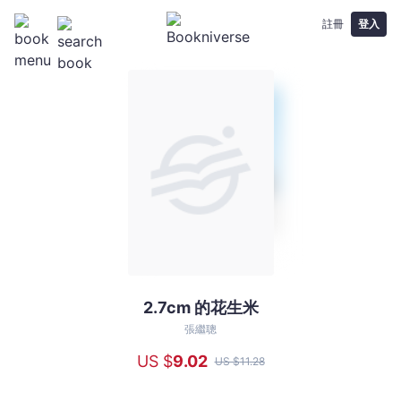
註冊
登入
2.7cm 的花生米
2.7cm
的
張繼聰
花
US $
9
.02
US $
11
.28
生
米