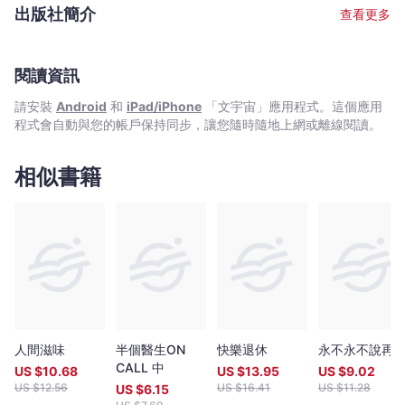
括經典名作《慾望號街車》的男主角。 早於4歲，張繼聰已經開始
出版社簡介
查看更多
他的演藝活動，拍攝超過100多套電視節目，包括《晴天雨天孩子
天》的芫茜蔥及廣告《十五樓的牛牛》。聲音演出亦超過10多套，
包括《星球大戰前傳》之主角天行者。 07年，他成為別人的好丈
夫、張瞻的勇敢爸爸。
閱讀資訊
請安裝
Android
和
iPad/iPhone
「文宇宙」應用程式。這個應用
程式會自動與您的帳戶保持同步，讓您隨時隨地上網或離線閱讀。
相似書籍
人間滋味
半個醫生ON
快樂退休
永不永不說再
CALL 中
US $
10.68
US $
13.95
US $
9.02
US $
12.56
US $
16.41
US $
11.28
US $
6.15