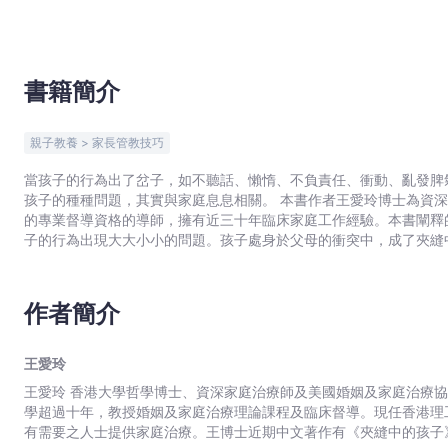
｜
Bookniverse
書籍簡介
親子教養 > 家長管教技巧
當孩子的行為出了岔子，如不聽話、懶惰、不負責任、衝動、亂發脾
孩子的種種問題，其實與家庭息息相關。 本書作者王愛玲博士為資深家庭治療師，是香港少數持有美國婚姻及家庭治療協會認可
的專業督導資格的導師，擁有近三十年臨床家庭工作經驗。本書闡釋
子的行為出現大大小小的問題。孩子處身於父母的衝突中，成了夾縫
子身上，而忽略他們背後錯綜複雜的家庭故事。 作者將家庭間的關係抽絲剝繭，剖析作為父母的最關注點，莫過於為孩子好。故
此假如父母疼愛子女，自然會嘗試打破家庭的僵局，從而讓孩子自由
作者簡介
王愛玲
王愛玲 香港大學哲學博士、資深家庭治療師及美國婚姻及家庭治療協會(AAMFT)認可的專業督導。曾任職香港大學和香港中文大
學超過十年，教授婚姻及家庭治療理論課程及臨床督導。現任香港理
有需要之人士提供家庭治療。王博士近期中文著作有《夾縫中的孩子