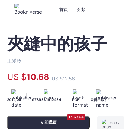
首頁
分類
夾縫中的孩子
夾
縫
中
的
王愛玲
孩
子
US $
10
.68
US $
12
.56
-
王
愛
|
|
|
2012/05
9789881612434
PDF
天窗出版社
玲
-
文
14% OFF
宇
立即購買
copy
宙