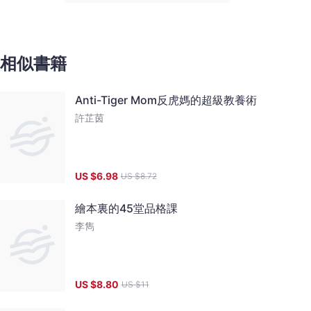
相似書籍
Anti-Tiger Mom反虎媽的超級教養術
許芷茵
US $
6.98
US $
8.72
繪本裏的45堂品格課
李雋
US $
8.80
US $
11