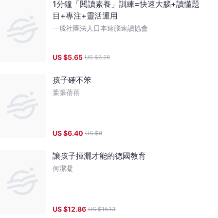
1分鐘「閱讀素養」訓練=快速大腦+讀懂題
目+專注+靈活運用
一般社團法人日本速腦速讀協會
US $
5.65
US $
6.28
孩子確不笨
葉張蓓蓓
US $
6.40
US $
8
讓孩子揮灑才能的德國教育
何潔凝
US $
12.86
US $
15.13