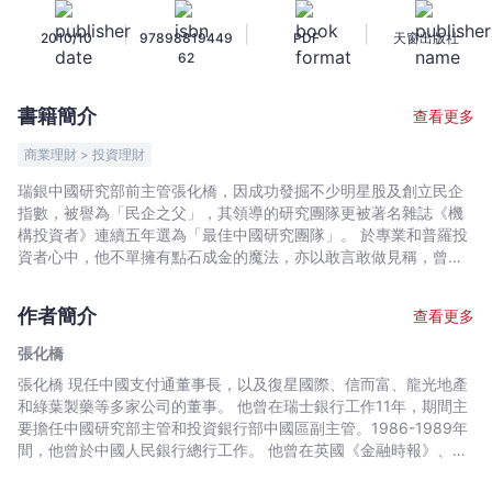
的
|
|
|
2010/10
97898819449
PDF
天窗出版社
叛
62
逆
宣
書籍簡介
查看更多
言
-
商業理財 > 投資理財
張
瑞銀中國研究部前主管張化橋，因成功發掘不少明星股及創立民企
化
指數，被譽為「民企之父」，其領導的研究團隊更被著名雜誌《機
橋
構投資者》連續五年選為「最佳中國研究團隊」。 於專業和普羅投
-
資者心中，他不單擁有點石成金的魔法，亦以敢言敢做見稱，曾因
質疑前上市民企格林柯爾、歐亞農業的帳目而惹上官非；由星級分
文
析師到加盟深圳控股當首席營運官，他成功協助業務轉型，其時公
宇
作者簡介
查看更多
司股價一度上升了六倍；至2008年底，他重回瑞銀當投資銀行家。
宙
在首部著作《投行分析師的叛逆宣言》中，張化橋大膽分析股市真
張化橋
｜
象 : 股票分析師的工作滿布盲點、多數基金經理不能跑贏大市、散
張化橋 現任中國支付通董事長，以及復星國際、信而富、龍光地產
Bookniverse
戶無謂湊熱鬧買新股；要準確預測大市短期上落走勢，更屬天方夜
和綠葉製藥等多家公司的董事。 他曾在瑞士銀行工作11年，期間主
譚。 這些真話背後，作者揭示他從多位投資大師學到的黃金法則:
要擔任中國研究部主管和投資銀行部中國區副主管。1986-1989年
投資越簡單越好；要押注擁有「投資護城河」的公司，如金融機
間，他曾於中國人民銀行總行工作。 他曾在英國《金融時報》、
構、及產品無法被替代的企業；嚴守不虧本、不貪便宜、不頻繁交
《紐約時報》、《南華早報》、《日經亞洲評論》、《華爾街日
易的投資原則。繼而引領讀者認識價值陷阱、挑選優質股法則、內