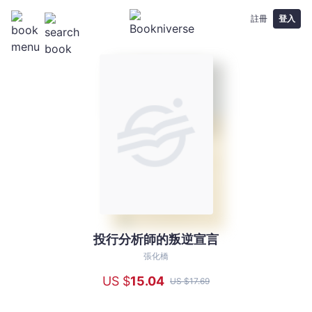
註冊
登入
投行分析師的叛逆宣言
投
行
張化橋
分
US $
15
.04
US $
17
.69
析
師