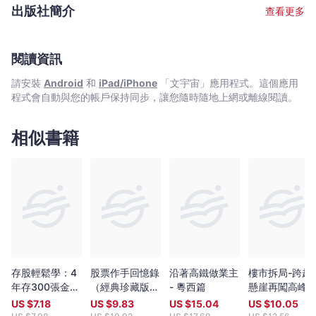
報》和《彭博新聞社》等大型媒體發表30多篇文章。曾著有《投行
地最有前途板塊如基建、金融及地產，預示資產價格大牛市等。 作
出版社簡介
查看更多
分析師的叛逆宣言》（2010）、《避開股市的地雷》（2012）、
者挑戰既有思想，敢下判斷，一針見血的分析，絕對開拓投資者的
《影子銀行危局：中國的金融海嘯？》（2013）、《誰偷走了我們
視野!
的財務？》（2014）、《擁抱次貸——金融科技 化解中國危局》
（2018）、中國債務危機解密（2020） 等。
閱讀資訊
請安裝
Android
和
iPad/iPhone
「文宇宙」應用程式。這個應用
程式會自動與您的帳戶保持同步，讓您隨時隨地上網或離線閱讀。
相似書籍
存股輕鬆學：4
股票作手回憶錄
沿著高鐵做業主
樓市拆局-跨越
年存300張金融
（經典珍藏版，
- 粵西篇
懸崖再闖高峰
股，每年賺自己
獨家收錄〈李佛
US $
7.18
US $
9.83
US $
15.04
US $
10.05
的13%（超值加
摩交易語錄〉，