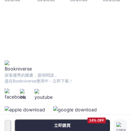
US $
7.98
US $
10.92
US $
17.69
US $
12.56
贈存股SOP投資
養成洞悉人性與
影音）
市場的贏家之
眼）
探索優秀的圖書，盡情閱讀，
盡在Bookniverse應用中 - 立即下載！
14% OFF
立即購買