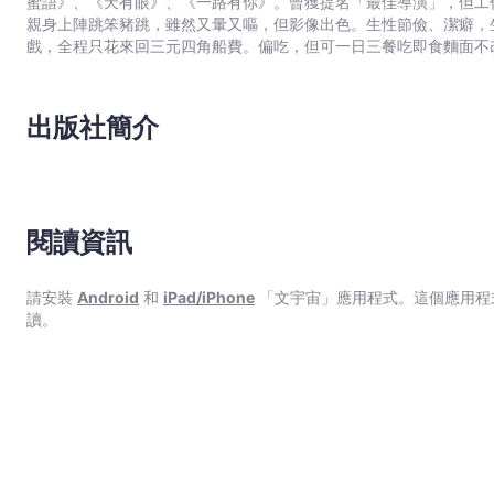
蜜語》、《天有眼》、《一路有你》。曾獲提名「最佳導演」，但工
親身上陣跳笨豬跳，雖然又暈又嘔，但影像出色。生性節儉、潔癖，
戲，全程只花來回三元四角船費。偏吃，但可一日三餐吃即食麵面不
打卦的日子佔多。追求輕盈生活，正在學習放下。
出版社簡介
閱讀資訊
請安裝
Android
和
iPad/iPhone
「文宇宙」應用程式。這個應用程
讀。