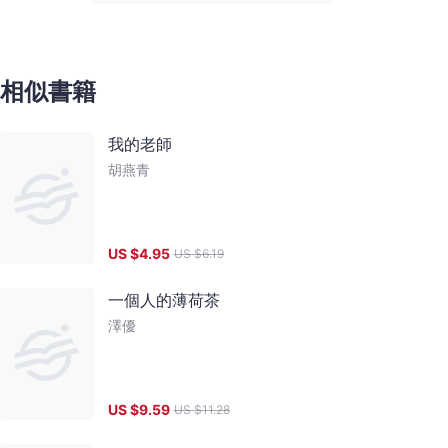
相似書籍
我的老師
胡燕青
US $
4.95
US $
6.19
一個人的薄荷茶
澤優
US $
9.59
US $
11.28