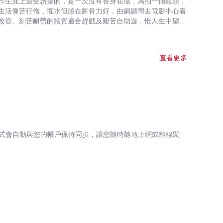
作生涯上最受讚揚的，是一次沒有替身在場，為拍一個鏡頭，
生活像苦行僧，懼水但勝在腳骨力好，由銅鑼灣去電影中心看
改容。刻苦耐勞的體質適合趕戲及艱苦自助遊，惟人生中望天
查看更多
式會自動與您的帳戶保持同步，讓您隨時隨地上網或離線閱