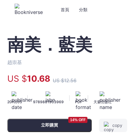
首頁
分類
南美．藍美
南
美．
藍
美
趙崇基
-
趙
US $
10
.68
US $
12
.56
崇
基
-
|
|
|
2010/05
9789881903969
PDF
天窗出版社
文
宇
宙
14% OFF
｜
立即購買
copy
Bookniverse