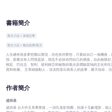
書籍簡介
散文小品 > 旅遊記事
散文小品 > 勵志故事/散文
人生總有很多夢想難以實現，但也有些夢想，只要給自己一個機會，
我，那裏沒有人問我是誰，我也不必拚命問自己的價值，自由無限好。 趙崇基以導演的專業視覺，透視南美六個國家，巴西
根廷、巴拉圭、智利、玻利維亞和秘魯的風光及體驗當地的文化和生活。 全書共逾一百張精美照片，彩色印刷精美，值
賞和收藏。 文章細膩動人，淡淡然道出南美人的故事，樂天知命，活力充沛，觸動心靈。 作者說出背囊客在南美的驚險過程，住
平價旅館，坐巴士，吃街邊檔，遇上劫匪，幸有驚無險。
作者簡介
趙崇基
趙崇基 台大外文系畢業後，一頭扎進影視圈，拍過十五齣電影，個人較喜歡《三個相愛的少年》、《三個受傷的警察》、《甜言