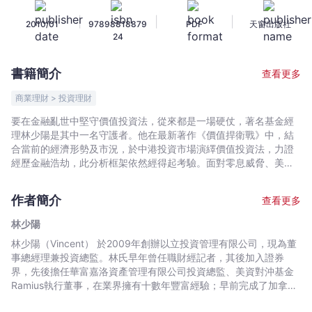
-
|
|
|
2010/01
97898818879
PDF
天窗出版社
林
24
少
陽
書籍簡介
查看更多
-
文
商業理財 > 投資理財
宇
要在金融亂世中堅守價值投資法，從來都是一場硬仗，著名基金經
宙
理林少陽是其中一名守護者。他在最新著作《價值捍衛戰》中，結
｜
合當前的經濟形勢及市況，於中港投資市場演繹價值投資法，力證
Bookniverse
經歷金融浩劫，此分析框架依然經得起考驗。面對零息威脅、美元
弱勢及通脹重臨的大環境，普羅投資者更應主動出擊，以價值投資
法自保。 林氏擅於發掘潛質優厚但價值被低估的股票，屢建奇功 :
作者簡介
查看更多
在二千年時看淡科網股，成功發掘表現出色的鋼鐵、電力股；於
2001至2003年熊市期間，選出逆市奇葩包括出口工業股及內地公
林少陽
用股，大幅跑贏指數。 現時全球主要股市步入大型上落市，以股票
林少陽（Vincent） 於2009年創辦以立投資管理有限公司，現為董
的內在價值及增長潛力選股，再度比測市重要。在書中，林氏將宏
事總經理兼投資總監。林氏早年曾任職財經記者，其後加入證券
觀經濟大勢與個股分析合流，提出簡單要訣助讀者掌握估值方法，
界，先後擔任華富嘉洛資產管理有限公司投資總監、美資對沖基金
選出潛力無限的行業包括能源、零售、內房及醫療藥業等，並在中
Ramius執行董事，在業界擁有十數年豐富經驗；早前完成了加拿大
港股市中找尋倍升股。林氏認為，價值投資法並非硬要投資者死守
西安大略大學Richard Ivey 商學院的EMBA課程。林氏長於應用價
「買入及持有」的策略，投資者謹慎選股時，更應知所進退，靈活