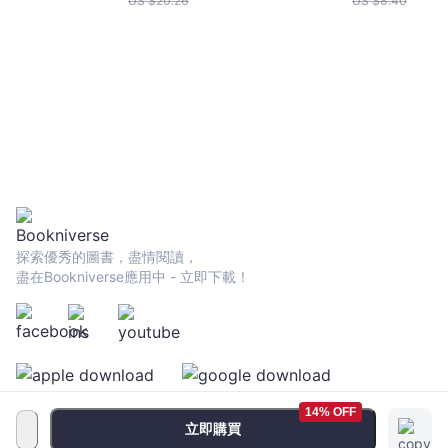
US $
20.26
US $
8.40
Trade in
成強韌贏家心
Stocks The
態，創造你的
Livermore
易聖杯！
Formula for
Combining
Time Element
and Price
探索優秀的圖書，盡情閱讀，
盡在Bookniverse應用中 - 立即下載！
14% OFF
立即購買