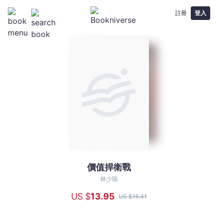
註冊
登入
價值捍衛戰
價
值
林少陽
捍
US $
13
.95
US $
16
.41
衛
戰