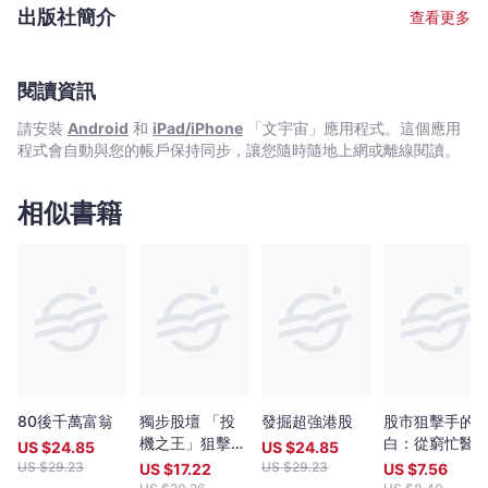
值投資法，同時把其他投資理論精要融會貫通，成就出一套獨特的
變陣，才能在戰場上取勝。
出版社簡介
查看更多
投資法則；近年更積極研究內地證券市場，發掘優質投資機會。 憑
著獨到見解與理性分析，林氏多年來為各大傳媒撰寫投資專欄廣受
歡迎，文章散見於<<信報月刊>>、<>及<<蘋果日報>>等。首本著
作為與師傅東尼(Tony Measor)合著的<<東尼投資哲學 - 實戰篇
閱讀資訊
>>，個人著作包括<<捕捉細價股 - 市場分析實戰>>，以及暢銷作
請安裝
Android
和
iPad/iPhone
「文宇宙」應用程式。這個應用
品《步上一億元財富之道--由3200元開始》；林氏亦為投資經典
程式會自動與您的帳戶保持同步，讓您隨時隨地上網或離線閱讀。
《證券分析》第六修定版 (Security Analysis *Sixth Edition*)中文
版作審訂。
相似書籍
80後千萬富翁
獨步股壇 「投
發掘超強港股
股市狙擊手的
機之王」狙擊價
白：從窮忙醫
US $
24.85
US $
24.85
格方程式(導讀
到億萬散戶的
US $
29.23
US $
29.23
US $
17.22
US $
7.56
版) How to
賺暴賠實錄。