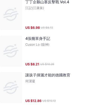
丁丁企鵝山寨反擊戰 Vol.4
江記(江康泉)
US $
6.98
US $
8.72
4張幾單身手記
Cuson Lo (咳神)
US $
8.21
US $
10.26
讓孩子揮灑才能的德國教育
何潔凝
US $
12.86
US $
15.13