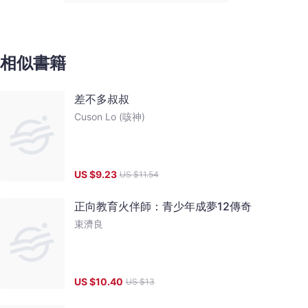
相似書籍
差不多叔叔
Cuson Lo (咳神)
US $
9.23
US $
11.54
正向教育火伴師：青少年成夢12傳奇
束濟良
US $
10.40
US $
13