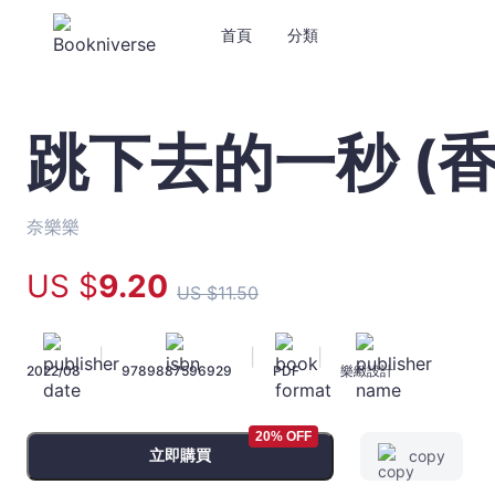
首頁
分類
跳下去的一秒 (香
跳
下
去
的
奈樂樂
一
秒
US $
9
.20
US $
11
.50
(香
港
版)
|
|
|
2022/08
9789887596929
PDF
樂緻設計
-
奈
樂
20% OFF
樂
立即購買
copy
-