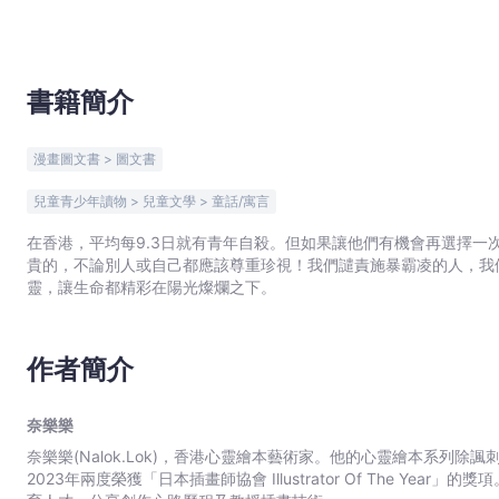
文
宇
宙
｜
書籍簡介
Bookniverse
漫畫圖文書 > 圖文書
兒童青少年讀物 > 兒童文學 > 童話/寓言
在香港，平均每9.3日就有青年自殺。但如果讓他們有機會再選擇一
貴的，不論別人或自己都應該尊重珍視！我們譴責施暴霸凌的人，我
靈，讓生命都精彩在陽光燦爛之下。
作者簡介
奈樂樂
奈樂樂(Nalok.Lok)，香港心靈繪本藝術家。他的心靈繪本系列除
2023年兩度榮獲「日本插畫師協會 Illustrator Of The Y