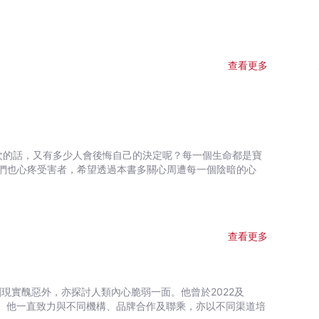
查看更多
次的話，又有多少人會後悔自己的決定呢？每一個生命都是寶
們也心疼受害者，希望透過本書多關心周遭每一個陰暗的心
查看更多
諷刺現實醜惡外，亦探討人類內心脆弱一面。他曾於2022及
ear」的獎項。他一直致力與不同機構、品牌合作及聯乘，亦以不同渠道培