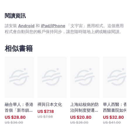
閱讀資訊
請安裝
Android
和
iPad/iPhone
「文宇宙」應用程式。這個應用
程式會自動與您的帳戶保持同步，讓您隨時隨地上網或離線閱讀。
相似書籍
融合華人：香港
禪與日本文化
上海結核病的防
華人西醫：香
首個「新市鎮」
治與制度變遷，
西醫書院如何
US $
7.18
的原住民及移民
1911–2011
得突破
US $
7.98
US $
28.80
US $
20.80
US $
32.80
US $
36.00
US $
26.00
US $
41.00