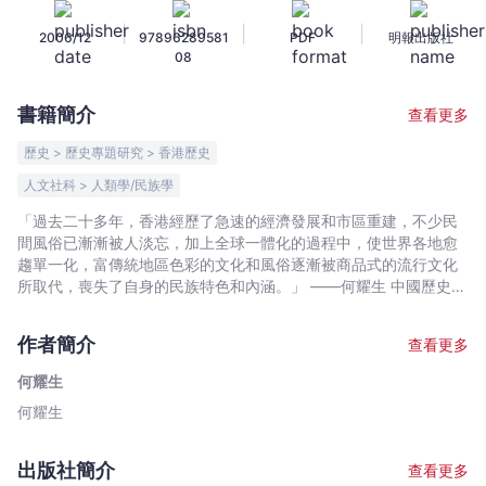
節
|
|
|
2006/12
97896289581
PDF
明報出版社
令
08
文
化
書籍簡介
查看更多
-
何
歷史 > 歷史專題研究 > 香港歷史
耀
人文社科 > 人類學/民族學
生
「過去二十多年，香港經歷了急速的經濟發展和市區重建，不少民
-
間風俗已漸漸被人淡忘，加上全球一體化的過程中，使世界各地愈
文
趨單一化，富傳統地區色彩的文化和風俗逐漸被商品式的流行文化
宇
所取代，喪失了自身的民族特色和內涵。」 ——何耀生 中國歷史源
宙
遠流長，幾千年來流傳了不少民間風俗和傳統文化，它們不但為我
｜
們的日常生活平添色彩，更是凝聚社群、維繫感情的一種社會力量
作者簡介
查看更多
和民族精神。可是，由於過去中國的政局長期處於不穩狀態，很多
Bookniverse
風俗和文化傳統也漸漸遭受冷待，及至文化大革命，甚至被視為迷
何耀生
信和不文明的思想，備受打壓和禁
何耀生
出版社簡介
查看更多