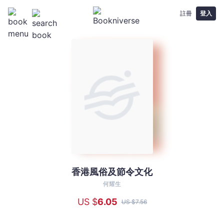
註冊
登入
香港風俗及節令文化
香
港
何耀生
風
US $
6
.05
US $
7
.56
俗
及