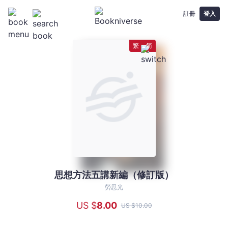
註冊
登入
繁
简
思想方法五講新編（修訂版）
思
想
勞思光
方
US $
8
.00
US $
10
.00
法
五