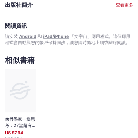
向》，《思光少作集》七卷，《解咒與立法》，《中國文化路向問
出版社簡介
查看更多
題的新檢討》，《思辯錄》等約三十種。 編者 劉國英，香港中文大
學哲學系畢業，法國巴黎大學索爾邦學院哲學博士，現任香港中文
大學哲學系副教授。著作包括《永久和平的倡議者──康德作品選
讀》；在本系列中編有《思想方法五講新編》及《中國之路向新
閱讀資訊
編》，亦為《哲學問題源流論》（合編）及《家國天下──思光時論
請安裝
Android
和
iPad/iPhone
「文宇宙」應用程式。這個應用
文選》（合編）之編者。
程式會自動與您的帳戶保持同步，讓您隨時隨地上網或離線閱讀。
相似書籍
像哲學家一樣思
考：27堂超有
料人生思辨課，
US $
7.94
Step by Step