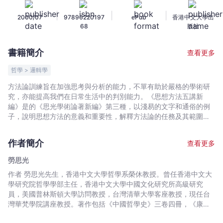
講
|
|
|
2000/07
97896220197
ePub
香港中文大學出
新
68
版社
編
（修
書籍簡介
查看更多
訂
版）
哲學 > 邏輯學
-
方法論訓練旨在加強思考與分析的能力，不單有助於嚴格的學術研
勞
究，亦能提高我們在日常生活中的判別能力。《思想方法五講新
思
編》是的《思光學術論著新編》第三種，以淺易的文字和通俗的例
光
子，說明思想方法的意義和重要性，解釋方法論的任務及其範圍，
並介紹形式邏輯以及經驗科學方法的基本知識。《新編》附錄還收
-
錄了勞教授其他三篇有關邏輯及方法論的文章。
文
作者簡介
查看更多
宇
勞思光
宙
作者 勞思光先生，香港中文大學哲學系榮休教授。曾任香港中文大
｜
學研究院哲學學部主任，香港中文大學中國文化研究所高級研究
Bookniverse
員，美國普林斯頓大學訪問教授，台灣清華大學客座教授，現任台
灣華梵學院講座教授。著作包括《中國哲學史》三卷四冊，《康德
知識論要義》，《歷史之懲罰》，《中國文化要義》，《中國之路