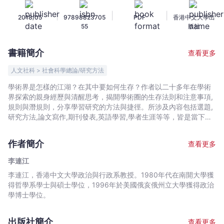
生
|
|
|
2018/05
97898823705
PDF
香港中文大學出
存
55
版社
-
李
書籍簡介
查看更多
連
江
人文社科 > 社會科學總論/研究方法
-
學術界是怎樣的江湖？在其中要如何生存？作者以二十多年在學術
文
界探索的親身經歷與清醒思考，揭開學術圈的生存法則和注意事項,
宇
規則與潛規則，分享學習研究的方法與捷徑。所涉及內容包括選題,
宙
研究方法,論文寫作,期刊發表,英語學習,學者生涯等等，皆是當下年
輕學者或學生切實面對,卻往往無路可循甚至誤入歧途的問題。 作為
｜
出色的政治學研究者和教授者，作者不僅清楚了解研究的方法與訣
Bookniverse
作者簡介
查看更多
竅，也深知當下年輕學者的問題和苦惱。全書既有生存之「道」，
又有生存之「術」，誠懇直率，不弄玄虛，傾囊相授，令人讀來豁
李連江
然開朗，不僅適用於社科,人文領域，對所有想進入或剛進入學術圈
李連江，香港中文大學政治與行政系教授。1980年代在南開大學獲
的研究者都極有啟發。
得哲學系學士與碩士學位，1996年於美國俄亥俄州立大學獲得政治
學博士學位。
出版社簡介
查看更多