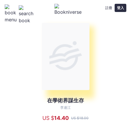
註冊
登入
在學術界謀生存
在
學
李連江
術
US $
14
.40
US $
18
.00
界
謀