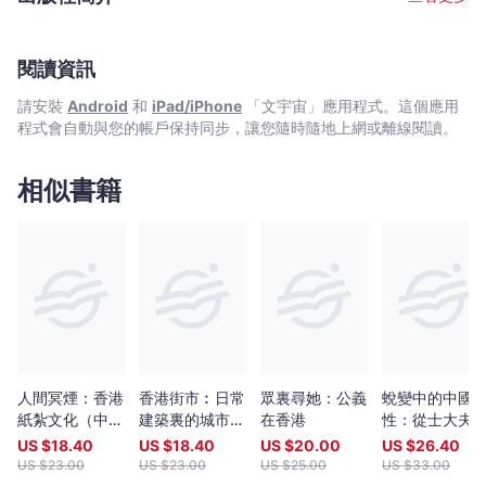
閱讀資訊
請安裝
Android
和
iPad/iPhone
「文宇宙」應用程式。這個應用
程式會自動與您的帳戶保持同步，讓您隨時隨地上網或離線閱讀。
相似書籍
人間冥煙：香港
香港街市︰日常
眾裏尋她：公義
蛻變中的中國
紙紮文化（中英
建築裏的城市脈
在香港
性：從士大夫
雙語） For
絡（1842-
全球化時代
US $
18.40
US $
18.40
US $
20.00
US $
26.40
Heaven's
1981）
US $
23.00
US $
23.00
US $
25.00
US $
33.00
Sake: Hong