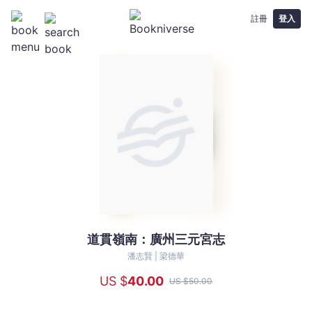
註冊
登入
道貫嶺南：廣州三元宮志
道
貫
潘志賢 |
梁德華
嶺
US $
40
.00
US $
50
.00
南：
廣