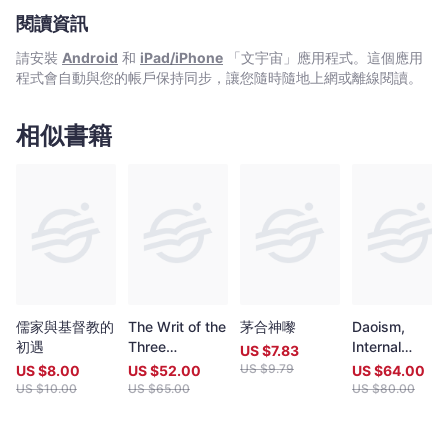
一，經常成為地方民眾的信仰中心。作為粵地省會的主山琳宮，三
閱讀資訊
元宮是廣東最為重要的道教叢林宮觀之一；其歷史與文化是道教研
究不能忽視的重要對象。作為第一部廣東道觀志，本書能讓讀者全
請安裝
Android
和
iPad/iPhone
「文宇宙」應用程式。這個應用
面了解廣州三元宮的歷史文化乃至道教歷史的滄桑變遷。
程式會自動與您的帳戶保持同步，讓您隨時隨地上網或離線閱讀。
相似書籍
儒家與基督教的
The Writ of the
茅合神嚟
Daoism,
初遇
Three
Internal
US $
7.83
Sovereigns:
Alchemy, and
US $
9.79
US $
8.00
US $
52.00
US $
64.00
From Local
the Wonders
US $
10.00
US $
65.00
US $
80.00
Lore to
of Serenity
Institutional
Daoism