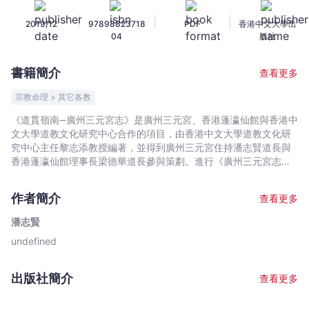
州
|
|
|
2019/12
97898823718
PDF
香港中文大學出
三
04
版社
元
宮
書籍簡介
查看更多
志
-
宗教命理 > 其它各教
潘
《道貫嶺南─廣州三元宮志》是廣州三元宮、香港蓬瀛仙館與香港中
志
文大學道教文化研究中心合作的項目，由香港中文大學道教文化研
賢
究中心主任黎志添教授編著，並得到廣州三元宮住持潘志賢道長與
-
香港蓬瀛仙館理事長梁德華道長參與策劃。進行《廣州三元宮志》
的編撰與修訂，意義十分重大。廣州三元宮一直未曾撰修宮志，而
文
本志亦是歷來廣東第一部道觀志。三元宮在廣東道觀發展史上有著
宇
作者簡介
查看更多
自己的獨特性─秉承清代全真教龍門派的傳統，堅持為一座清淨修行
宙
的道觀。即使面對政治變遷中的諸多困境和波折，三元宮仍然得以
潘志賢
｜
保存，並發展成為現今廣州市最重要的宗教聖地之一。本志共分為
undefined
Bookniverse
14 章，包括廣州歷史地理概況、歷史沿革、宮觀建築、神祇供奉、
嗣法傳承、信道文士、科儀文獻、文物、藝文、碑刻、慈惠活動、
三元宮與香港蓬瀛仙館、三元宮與港澳臺及海外的往來，及大事活
出版社簡介
查看更多
動等，以全面整理和分析關於三元宮的記述，仔細爬梳三元宮從清
初直到當代的發展歷程。道教宮觀是道教信仰與文化的重要載體之