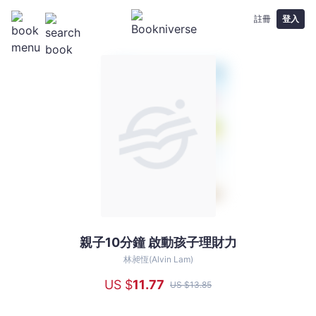
註冊
登入
親子10分鐘 啟動孩子理財力
親
子
林昶恆(Alvin Lam)
10
US $
11
.77
US $
13
.85
分
鐘