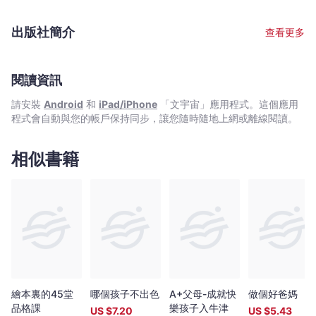
Bookniverse
過200場。Alvin積極透過不同媒體向公眾灌輸正確理財觀念及人生
金錢激勵孩子讀書又是否可行？等等。
態度，自iMoney智富雜誌創刊開始擔任【你財策劃師】專欄主筆。
出版社簡介
查看更多
過去已推出六本理財書籍，分別是《48個理財人生》，《職場女性
理財36計》，《親子10分鐘 啟動孩子理財力》，《四桶金富足退
休指南》，《四桶金投資快上手》繁體字及簡體字版，《富足家庭
ABC》， 亦協助明愛輔導書籍《投資？賭博？十位股市投資者的賭
閱讀資訊
博歷程》提供專家評語。學歷及資格現正在香港城市大學修讀博士
請安裝
Android
和
iPad/iPhone
「文宇宙」應用程式。這個應用
學位。其他學歷及資格包括香港大學輔導學碩士、中文大學金融學
程式會自動與您的帳戶保持同步，讓您隨時隨地上網或離線閱讀。
碩士、香港大學社會科學學士，美國認可理財教練Certified Money
Coach (CMC®)、美國特許壽險規劃師 (CLU)、中國國際金融理財
師(CFPTM)、香港認可財務策劃師(CFPCM)、核准退休顧問
相似書籍
(QRA)、認可兒童財商教練 (CFQCC)、MBTI®性格測驗認證施測
師、國際認可身心語言程式學執行師、Coaching Clinic® Licensed
Facilitator社會服務香港學術及職業資歷評審局委任專家、香港職業
訓練局增潤課程「管理個人財務」單元校外評審委員、香港大學專
業進修學院財務策劃高等文憑課程校外考試主任、香港財務策劃師
學會董事會成員(2011年至2018年) Facebook 專頁：Alvin Money
Coach家庭理財教育學會四桶金理財教室
繪本裏的45堂
哪個孩子不出色
A+父母-成就快
做個好爸媽
品格課
樂孩子入牛津
US $
7.20
US $
5.43