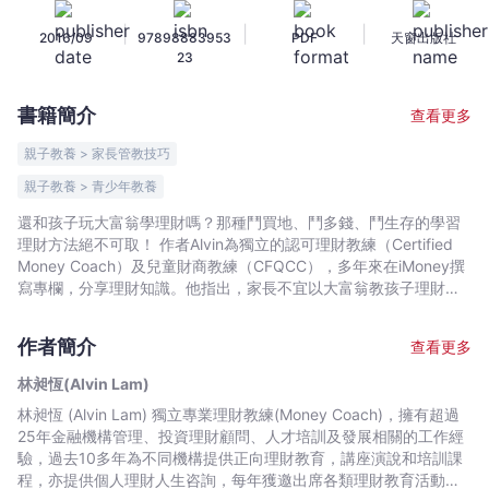
啟
|
|
|
2016/09
97898883953
PDF
天窗出版社
動
23
孩
子
書籍簡介
查看更多
理
財
親子教養 > 家長管教技巧
力
親子教養 > 青少年教養
-
還和孩子玩大富翁學理財嗎？那種鬥買地、鬥多錢、鬥生存的學習
林
理財方法絕不可取！ 作者Alvin為獨立的認可理財教練（Certified
昶
Money Coach）及兒童財商教練（CFQCC），多年來在iMoney撰
恆
寫專欄，分享理財知識。他指出，家長不宜以大富翁教孩子理財觀
(Alvin
念，並在書中分享不少適合一家大細的紙牌遊戲，鼓勵家長每天花
Lam)
最少十分鐘時間，和孩子玩遊戲，既可建立親子關係，也可從中建
作者簡介
查看更多
立影響孩子一生的正確金錢觀，當中包括一些教導運算及設定目標
-
的概念，以及學習耘與回報的觀念等等。 Alvin指出，2、3歲起的孩
文
林昶恆(Alvin Lam)
子，已很懂得觀察家長的行為，所以家長如何看待金錢，會大大影
宇
林昶恆 (Alvin Lam) 獨立專業理財教練(Money Coach)，擁有超過
響孩子日後的儲蓄及消費等行為。而有系統地教孩子理財，則須把
宙
25年金融機構管理、投資理財顧問、人才培訓及發展相關的工作經
握在孩子7至12歲這個黃金階段進行。 書中切實教導家長處理不同
驗，過去10多年為不同機構提供正向理財教育，講座演說和培訓課
｜
情況，例如父母在孩子面前應該如何談錢，及何時談錢，又例如是
程，亦提供個人理財人生咨詢，每年獲邀出席各類理財教育活動超
否需要給子女零用錢，持守甚麼準則，而有償家務又是否可取？以